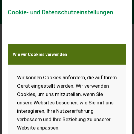
Cookie- und Datenschutzeinstellungen
Meine Transportkostenanfrage
Wie wir Cookies verwenden
Transport von Land- und Baumaschinen –
KEINE Tiertransporte
Wir können Cookies anfordern, die auf Ihrem
Sonstige Darmex Wiesenegge / meadow harrow
Gerät eingestellt werden. Wir verwenden
== Weitere Informationen (DE) == Darmex Wiesenegge 9 m -
Cookies, um uns mitzuteilen, wenn Sie
Breite: 9000 mm, vier Reihen - Gewicht: 1450 kg - Hydraulisch
ausgeklappt - Schleppenne...
unsere Websites besuchen, wie Sie mit uns
interagieren, Ihre Nutzererfahrung
EUR 6.294
inkl. 23 % MwSt.
verbessern und Ihre Beziehung zu unserer
Website anpassen.