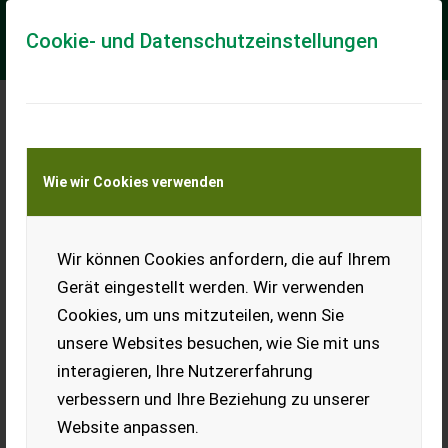
Cookie- und Datenschutzeinstellungen
Meine Transportkostenanfrage
Wie wir Cookies verwenden
Transport von Land- und Baumaschinen –
KEINE Tiertransporte
Wir können Cookies anfordern, die auf Ihrem
Sonstige 2500 m² Lagerbühne 2- Stöckig Stow
Gerät eingestellt werden. Wir verwenden
2500 m² Lagerbühne 2- Stöckig Stow Gebrauchtware, guter
Cookies, um uns mitzuteilen, wenn Sie
Zustand, siehe Bilder. Länge ca. 37m Breite ca. 35m Höhe 1
Ebene ca. 2,9 m Höhe 2 Ebene ...
unsere Websites besuchen, wie Sie mit uns
interagieren, Ihre Nutzererfahrung
EUR 0
verbessern und Ihre Beziehung zu unserer
Website anpassen.