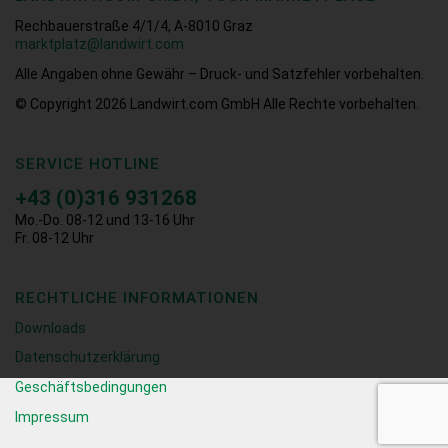
Rechbauerstraße 4/1/4, A-8010 Graz
marktplatz@landwirt.com
Alle Angaben ohne Gewähr – Druck- und Satzfehler vorbehalten.
© Copyright 2026
Landwirt.com GmbH Alle Rechte vorbehalten.
SERVICE HOTLINE
+43 (0)316 931268
Mo.-Do. 08-12 und 13-16 Uhr
Fr. 08-12 Uhr
RECHTLICHE INFORMATIONEN
Downloads
Datenschutzerklärung
Geschäftsbedingungen
Impressum