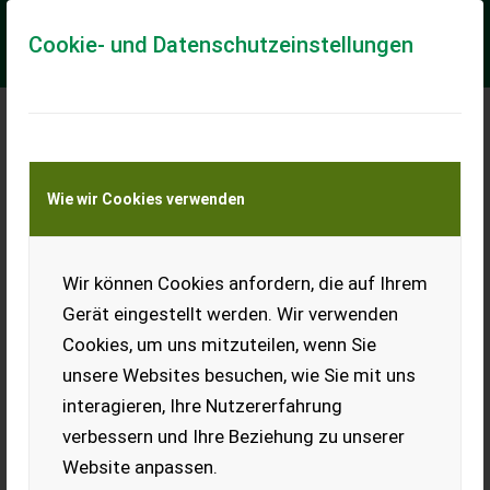
Cookie- und Datenschutzeinstellungen
Meine Transportkostenanfrage
Wie wir Cookies verwenden
Transport von Land- und Baumaschinen –
KEINE Tiertransporte
Wir können Cookies anfordern, die auf Ihrem
Fliegl Staplergabel Freisicht 1200mm 2To
Gerät eingestellt werden. Wir verwenden
BULLA Landtechnik
Cookies, um uns mitzuteilen, wenn Sie
FLIEGL Staplergabel + Model Freisicht + 1200 mm Gabeln
unsere Websites besuchen, wie Sie mit uns
(80x40 mm) + Euronormaufnahme + verzinkt + besonders
robuste Bauweise + mit fünf eingeschwei...
interagieren, Ihre Nutzererfahrung
verbessern und Ihre Beziehung zu unserer
EUR 1.240
inkl. 20 % MwSt.
Website anpassen.