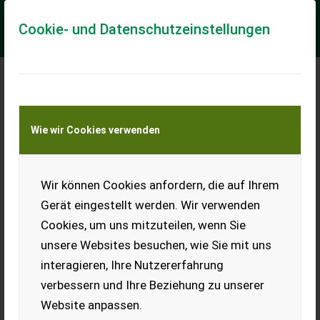
Cookie- und Datenschutzeinstellungen
Meine Transportkostenanfrage
Wie wir Cookies verwenden
Transport von Land- und Baumaschinen –
KEINE Tiertransporte
Wir können Cookies anfordern, die auf Ihrem
Euromilk FXX 1600-Top Ausstattung-
Futtermischer
Gerät eingestellt werden. Wir verwenden
Futtermischer - Mischer
Cookies, um uns mitzuteilen, wenn Sie
unsere Websites besuchen, wie Sie mit uns
Vorführer Futtermischwagen Euromilk FXX 1600 +++Top
Ausstattung-Förderfähig Investitionsförderung+++ -
interagieren, Ihre Nutzererfahrung
Zweischneckenmischer -Hochwertiger Stahl: Bod...
verbessern und Ihre Beziehung zu unserer
EUR 39.900
inkl. 20 % MwSt.
Website anpassen.