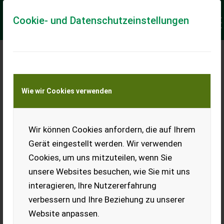
Cookie- und Datenschutzeinstellungen
Meine Transportkostenanfrage
Wie wir Cookies verwenden
Transport von Land- und Baumaschinen –
KEINE Tiertransporte
Keine Anfrage Möglich!
Wir können Cookies anfordern, die auf Ihrem
Gerät eingestellt werden. Wir verwenden
Cookies, um uns mitzuteilen, wenn Sie
unsere Websites besuchen, wie Sie mit uns
Ladeort
interagieren, Ihre Nutzererfahrung
verbessern und Ihre Beziehung zu unserer
PLZ
Ort
Website anpassen.