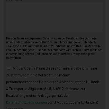
Die von Ihnen angegebenen Daten werden bei Betätigen des „Anfrage
unverbindlich abschicken“–Buttons an J.Moosbrugger e.U. Handel &
Transporte, Allgäustraße 8, A-6912 Hörbranz, übermittelt. Ein Mitarbeiter
von J.Moosbrugger e.U. Handel & Transporte wird sich in Kürze mit Ihnen
in Verbindung setzen und Ihnen ein individuelles Transportangebot
übermitteln.
Mit der Übermittlung dieses Formulars gebe ich meine
Zustimmung für die Verarbeitung meiner
personenbezogenen Daten durch J.Moosbrugger e.U. Handel
& Transporte, Allgäustraße 8, A-6912 Hörbranz, zur
Bearbeitung meiner Anfrage, gemäß den
Datenschutzbedingungen
von J.Moosbrugger e.U. Handel &