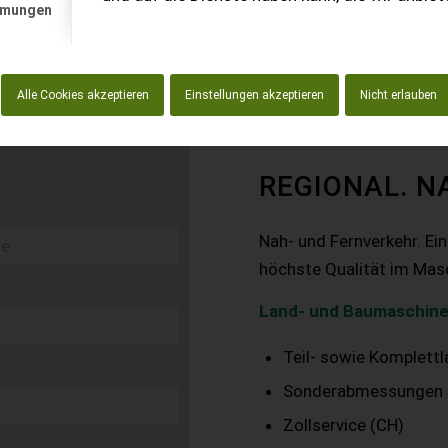
mmungen
Alle Cookies akzeptieren
Einstellungen akzeptieren
Nicht erlauben
REGIONAL. N
Nah- und Fernverkehr. Ei
höchste Qualität im Mas
Land- und Baumaschine
Teil- sowie Komplett
Sonderabmessungen
Zollservice (CH)