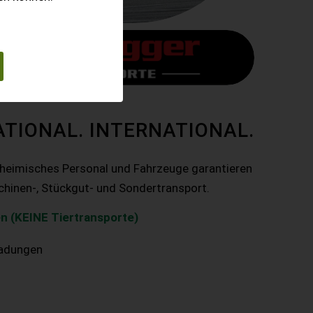
ATIONAL. INTERNATIONAL.
nheimisches Personal und Fahrzeuge garantieren
chinen-, Stückgut- und Sondertransport.
n (KEINE Tiertransporte)
ladungen