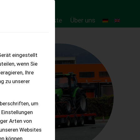
ten
Online-Produkte
Über uns
erät eingestellt
teilen, wenn Sie
eragieren, Ihre
ng zu unserer
berschriften, um
 Einstellungen
iger Arten von
 unseren Websites
ten können.