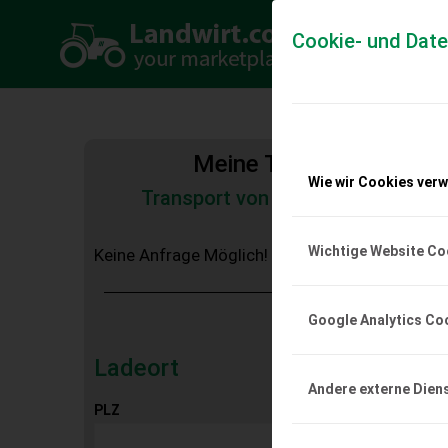
Cookie- und Dat
Meine Transportkosten
Wie wir Cookies ver
Transport von Land- und Baumas
Tiertransporte
Wichtige Website Co
Keine Anfrage Möglich!
Google Analytics Co
Ladeort
Andere externe Dien
PLZ
Ort