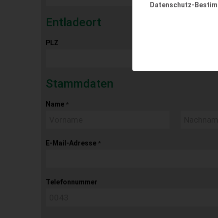
Datenschutz-Besti
Entladeort
PLZ
Ort
Stammdaten
Name
*
E-Mail-Adresse
*
Telefonnummer