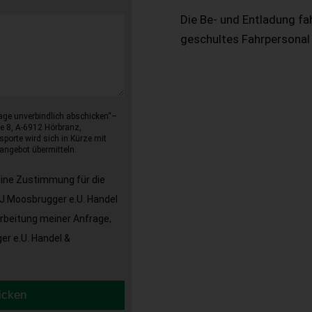
Die Be- und Entladung fa
geschultes Fahrpersonal
age unverbindlich abschicken“–
e 8, A-6912 Hörbranz,
sporte wird sich in Kürze mit
angebot übermitteln.
eine Zustimmung für die
J.Moosbrugger e.U. Handel
arbeitung meiner Anfrage,
r e.U. Handel &
icken