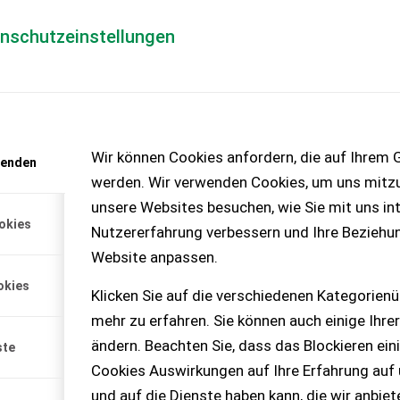
enschutzeinstellungen
Händlerlogin
für Händler
Mediada
anfrage
Wir können Cookies anfordern, die auf Ihrem G
wenden
chinen – KEINE
werden. Wir verwenden Cookies, um uns mitzu
unsere Websites besuchen, wie Sie mit uns int
okies
Nutzererfahrung verbessern und Ihre Beziehu
Website anpassen.
okies
Klicken Sie auf die verschiedenen Kategorienü
ydraulisch klappbar,
mehr zu erfahren. Sie können auch einige Ihrer
apter
ändern. Beachten Sie, dass das Blockieren ein
ste
Cookies Auswirkungen auf Ihre Erfahrung auf
und auf die Dienste haben kann, die wir anbie