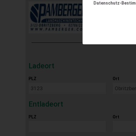
Datenschutz-Besti
Ladeort
PLZ
Ort
Entladeort
PLZ
Ort