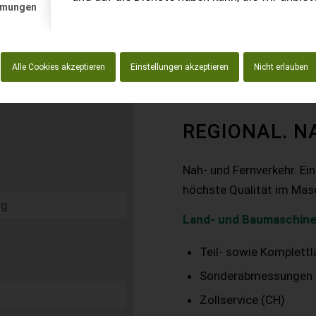
mmungen
Alle Cookies akzeptieren
Einstellungen akzeptieren
Nicht erlauben
REGIONAL. N
Nah- und Fernverkehr. Ei
höchste Qualität im Mas
Land- und Baumaschine
Teil- sowie Komplett
Sonderabmessungen
Zollservice (CH)