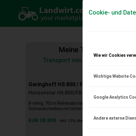
Cookie- und Dat
Meine Transportkosten
Wie wir Cookies ver
Transport von Land- und Baumas
Tiertransporte
Wichtige Website Co
Geringhoff HS 800 / FB
Horizonstar HS 800/FB
Google Analytics Co
8-reihig, 70cm Reihenabstand, Autocontour Sensoren, h
Schneidscheiben mit Unterflurhäcksler, John Deere Ad
Andere externe Dien
EUR 38.800
inkl. 13% MwSt./Verm.