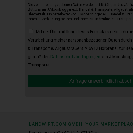
Die von Ihnen angegebenen Daten werden bei Betätigen des „Anfr
Buttons an J.Moosbrugger e.U. Handel & Transporte, Allgäustraß
übermittelt. Ein Mitarbeiter von J.Moosbrugger e.U. Handel & Tran
Ihnen in Verbindung setzen und Ihnen ein individuelles Transport
Mit der Übermittlung dieses Formulars gebe ich m
Verarbeitung meiner personenbezogenen Daten durch 
& Transporte, Allgäustraße 8, A-6912 Hörbranz, zur Be
gemäß den
Datenschutzbedingungen
von J.Moosbrugge
Transporte.
Anfrage unverbindlich absch
LANDWIRT.COM GMBH, YOUR MARKETPLA
Rechbauerstraße 4/1/4, A-8010 Graz