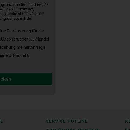
age unverbindlich abschicken“–
e 8, A-6912 Hörbranz,
sporte wird sich in Kürze mit
angebot übermitteln.
eine Zustimmung für die
J.Moosbrugger e.U. Handel
arbeitung meiner Anfrage,
r e.U. Handel &
icken
CE
SERVICE HOTLINE
R
Do