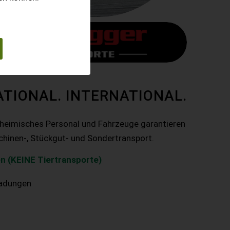
ATIONAL. INTERNATIONAL.
nheimisches Personal und Fahrzeuge garantieren
chinen-, Stückgut- und Sondertransport.
n (KEINE Tiertransporte)
ladungen