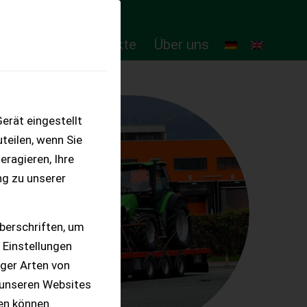
ten
Online-Produkte
Über uns
erät eingestellt
teilen, wenn Sie
eragieren, Ihre
ng zu unserer
berschriften, um
 Einstellungen
iger Arten von
 unseren Websites
ten können.