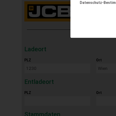
Datenschutz-Besti
Ladeort
PLZ
Ort
Entladeort
PLZ
Ort
Stammdaten