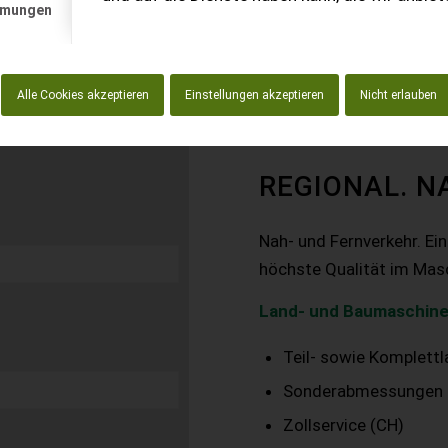
mmungen
Alle Cookies akzeptieren
Einstellungen akzeptieren
Nicht erlauben
REGIONAL. N
Nah- und Fernverkehr. Ei
höchste Qualität im Mas
Land- und Baumaschine
Teil- sowie Komplett
Sonderabmessungen
Zollservice (CH)