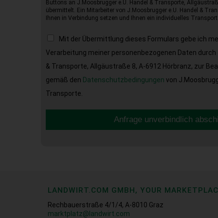
Buttons an J.Moosbrugger e.U. Handel & Transporte, Allgäustraß
übermittelt. Ein Mitarbeiter von J.Moosbrugger e.U. Handel & Tran
Ihnen in Verbindung setzen und Ihnen ein individuelles Transport
Mit der Übermittlung dieses Formulars gebe ich m
Verarbeitung meiner personenbezogenen Daten durch 
& Transporte, Allgäustraße 8, A-6912 Hörbranz, zur Be
gemäß den
Datenschutzbedingungen
von J.Moosbrugge
Transporte.
Anfrage unverbindlich absch
LANDWIRT.COM GMBH, YOUR MARKETPLA
Rechbauerstraße 4/1/4, A-8010 Graz
marktplatz@landwirt.com