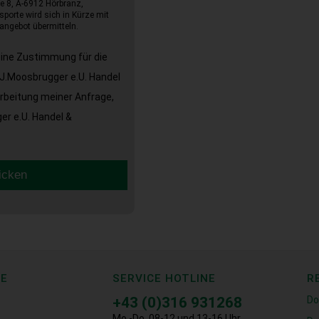
e 8, A-6912 Hörbranz,
sporte wird sich in Kürze mit
angebot übermitteln.
eine Zustimmung für die
J.Moosbrugger e.U. Handel
arbeitung meiner Anfrage,
r e.U. Handel &
icken
CE
SERVICE HOTLINE
R
+43 (0)316 931268
Do
Mo.-Do. 08-12 und 13-16 Uhr