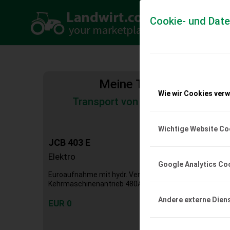
Cookie- und Dat
Meine Transportkosten
Wie wir Cookies ver
Transport von Land- und Baumas
Tiertransporte
Wichtige Website Co
JCB 403 E
Elektro
Google Analytics Co
Euroaufnahme mit hydr. Verriegelung Zusatzsteuerkre
Kehrmaschinenantrieb 480A027 Bereifung 31 x 15.50 - 15
Andere externe Dien
EUR 0