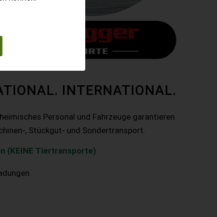
ATIONAL. INTERNATIONAL.
nheimisches Personal und Fahrzeuge garantieren
chinen-, Stückgut- und Sondertransport.
n (KEINE Tiertransporte)
ladungen