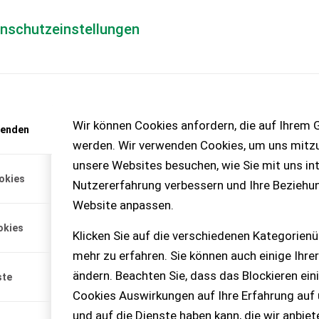
enschutzeinstellungen
Händlerlogin
für Händler
Mediada
anfrage
Wir können Cookies anfordern, die auf Ihrem G
wenden
chinen – KEINE
werden. Wir verwenden Cookies, um uns mitzu
unsere Websites besuchen, wie Sie mit uns int
okies
Nutzererfahrung verbessern und Ihre Beziehu
Website anpassen.
okies
Klicken Sie auf die verschiedenen Kategorienü
is Konstantstrom für
mehr zu erfahren. Sie können auch einige Ihrer
 BKT - AS Profil 480D...
ändern. Beachten Sie, dass das Blockieren ein
ste
Cookies Auswirkungen auf Ihre Erfahrung auf
und auf die Dienste haben kann, die wir anbie