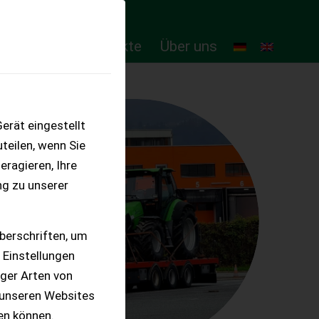
ten
Online-Produkte
Über uns
erät eingestellt
teilen, wenn Sie
eragieren, Ihre
ng zu unserer
berschriften, um
 Einstellungen
iger Arten von
 unseren Websites
ten können.