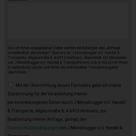
Die von Ihnen angegebenen Daten werden bei Betätigen des „Anfrage
unverbindlich abschicken“–Buttons an J.Moosbrugger e.U. Handel &
Transporte, Allgäustraße 8, A-6912 Hörbranz, übermittelt. Ein Mitarbeiter
von J.Moosbrugger e.U. Handel & Transporte wird sich in Kürze mit Ihnen
in Verbindung setzen und Ihnen ein individuelles Transportangebot
übermitteln.
Mit der Übermittlung dieses Formulars gebe ich meine
Zustimmung für die Verarbeitung meiner
personenbezogenen Daten durch J.Moosbrugger e.U. Handel
& Transporte, Allgäustraße 8, A-6912 Hörbranz, zur
Bearbeitung meiner Anfrage, gemäß den
Datenschutzbedingungen
von J.Moosbrugger e.U. Handel &