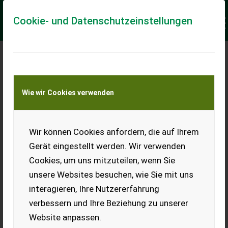
Cookie- und Datenschutzeinstellungen
Meine Transportkostenanfrage
Wie wir Cookies verwenden
Transport von Land- und Baumaschinen –
KEINE Tiertransporte
Keine Anfrage Möglich!
Wir können Cookies anfordern, die auf Ihrem
Gerät eingestellt werden. Wir verwenden
Cookies, um uns mitzuteilen, wenn Sie
unsere Websites besuchen, wie Sie mit uns
Ladeort
interagieren, Ihre Nutzererfahrung
verbessern und Ihre Beziehung zu unserer
PLZ
Ort
Website anpassen.