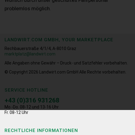
problemlos möglich.
LANDWIRT.COM GMBH, YOUR MARKETPLACE
Rechbauerstraße 4/1/4, A-8010 Graz
marktplatz@landwirt.com
Alle Angaben ohne Gewähr – Druck- und Satzfehler vorbehalten.
© Copyright 2026
Landwirt.com GmbH Alle Rechte vorbehalten.
SERVICE HOTLINE
+43 (0)316 931268
Mo.-Do. 08-12 und 13-16 Uhr
Fr. 08-12 Uhr
RECHTLICHE INFORMATIONEN