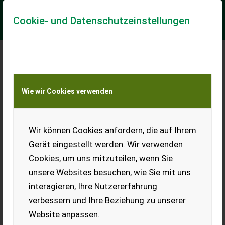
Cookie- und Datenschutzeinstellungen
Meine Transportkostenanfrage
Wie wir Cookies verwenden
Transport von Land- und Baumaschinen –
KEINE Tiertransporte
Wir können Cookies anfordern, die auf Ihrem
Honda HSS 760A ET
Schneefräse
Gerät eingestellt werden. Wir verwenden
Cookies, um uns mitzuteilen, wenn Sie
Sofort Verfügbar! Honda HSS
760A ET Schneefräse.
unsere Websites besuchen, wie Sie mit uns
Ausstattung & Details: -
interagieren, Ihre Nutzererfahrung
Länge (cm): 148,5 - Breite
(cm): 63 - Höhe (cm): 110,5 -
verbessern und Ihre Beziehung zu unserer
Gewicht (kg): 1...
Website anpassen.
EUR 4.200
inkl. 20 % MwSt.