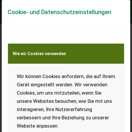
Cookie- und Datenschutzeinstellungen
Meine Transportkostenanfrage
Wie wir Cookies verwenden
Transport von Land- und Baumaschinen –
KEINE Tiertransporte
Wir können Cookies anfordern, die auf Ihrem
John Deere 5085 GF
Gerät eingestellt werden. Wir verwenden
Boite : Mécanique Options : /4RM, CABINE, CLIM, BOITE 24/12
Cookies, um uns mitzuteilen, wenn Sie
40 KM/H, 4 DE, INVERSEUR ELECTROHYDRAULIQUE
unsere Websites besuchen, wie Sie mit uns
EUR 0
interagieren, Ihre Nutzererfahrung
verbessern und Ihre Beziehung zu unserer
Website anpassen.