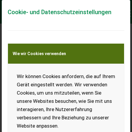
Cookie- und Datenschutzeinstellungen
Meine Transportkostenanfrage
Wie wir Cookies verwenden
Transport von Land- und Baumaschinen –
KEINE Tiertransporte
Keine Anfrage Möglich!
Wir können Cookies anfordern, die auf Ihrem
Gerät eingestellt werden. Wir verwenden
Cookies, um uns mitzuteilen, wenn Sie
unsere Websites besuchen, wie Sie mit uns
Ladeort
interagieren, Ihre Nutzererfahrung
verbessern und Ihre Beziehung zu unserer
PLZ
Ort
Website anpassen.