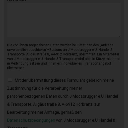
Die von Ihnen angegebenen Daten werden bei Betätigen des „Anfrage
unverbindlich abschicken“–Buttons an J.Moosbrugger e.U. Handel &
Transporte, Allgäustraße 8, A-6912 Hörbranz, übermittelt. Ein Mitarbeiter
von J.Moosbrugger e.U. Handel & Transporte wird sich in Kürze mit Ihnen
in Verbindung setzen und Ihnen ein individuelles Transportangebot
übermitteln.
Mit der Übermittlung dieses Formulars gebe ich meine
Zustimmung für die Verarbeitung meiner
personenbezogenen Daten durch J.Moosbrugger e.U. Handel
& Transporte, Allgäustraße 8, A-6912 Hörbranz, zur
Bearbeitung meiner Anfrage, gemäß den
Datenschutzbedingungen
von J.Moosbrugger e.U. Handel &