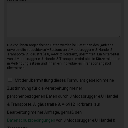
Die von Ihnen angegebenen Daten werden bei Betätigen des „Anfrage
unverbindlich abschicken“–Buttons an J.Moosbrugger e.U. Handel &
Transporte, Allgäustraße 8, A-6912 Hörbranz, übermittelt. Ein Mitarbeiter
von J.Moosbrugger e.U. Handel & Transporte wird sich in Kürze mit Ihnen
in Verbindung setzen und Ihnen ein individuelles Transportangebot
übermitteln.
Mit der Übermittlung dieses Formulars gebe ich meine
Zustimmung für die Verarbeitung meiner
personenbezogenen Daten durch J.Moosbrugger e.U. Handel
& Transporte, Allgäustraße 8, A-6912 Hörbranz, zur
Bearbeitung meiner Anfrage, gemäß den
Datenschutzbedingungen
von J.Moosbrugger e.U. Handel &