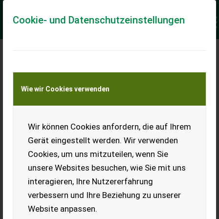
Cookie- und Datenschutzeinstellungen
Meine Transportkostenanfrage
Wie wir Cookies verwenden
Transport von Land- und Baumaschinen –
KEINE Tiertransporte
Keine Anfrage Möglich!
Wir können Cookies anfordern, die auf Ihrem
Gerät eingestellt werden. Wir verwenden
Cookies, um uns mitzuteilen, wenn Sie
unsere Websites besuchen, wie Sie mit uns
Ladeort
interagieren, Ihre Nutzererfahrung
verbessern und Ihre Beziehung zu unserer
PLZ
Ort
Website anpassen.