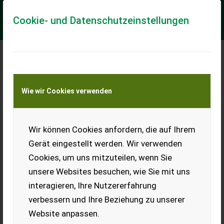
Cookie- und Datenschutzeinstellungen
Meine Transportkostenanfrage
Wie wir Cookies verwenden
Transport von Land- und Baumaschinen –
KEINE Tiertransporte
Wir können Cookies anfordern, die auf Ihrem
Greentec HS 242 Astschere /Heckenschere für
Bagger
Gerät eingestellt werden. Wir verwenden
Radlader /Traktor /Geräteträger-Lagergerät-Aktion
Cookies, um uns mitzuteilen, wenn Sie
unsere Websites besuchen, wie Sie mit uns
VOGT Profitechnik aus Schmallenberg – Ihr führender
Anbieter für professionelle Landschaftspflegetechnik =
interagieren, Ihre Nutzererfahrung
Mehrere VOGT-Standorte + 100 Servicep...
verbessern und Ihre Beziehung zu unserer
EUR 0
Website anpassen.