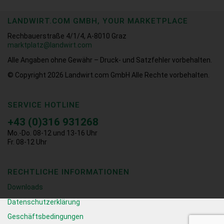
LANDWIRT.COM GMBH, YOUR MARKETPLACE
Rechbauerstraße 4/1/4, A-8010 Graz
marktplatz@landwirt.com
Alle Angaben ohne Gewähr – Druck- und Satzfehler vorbehalten.
© Copyright 2026
Landwirt.com GmbH Alle Rechte vorbehalten.
SERVICE HOTLINE
+43 (0)316 931268
Mo.-Do. 08-12 und 13-16 Uhr
Fr. 08-12 Uhr
RECHTLICHE INFORMATIONEN
Downloads
Datenschutzerklärung
Geschäftsbedingungen