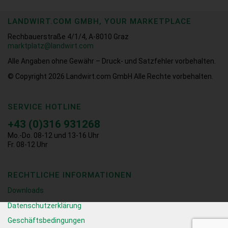
LANDWIRT.COM GMBH, YOUR MARKETPLACE
Rechbauerstraße 4/1/4, A-8010 Graz
marktplatz@landwirt.com
Alle Angaben ohne Gewähr – Druck- und Satzfehler vorbehalten.
© Copyright 2026
Landwirt.com GmbH Alle Rechte vorbehalten.
SERVICE HOTLINE
+43 (0)316 931268
Mo.-Do. 08-12 und 13-16 Uhr
Fr. 08-12 Uhr
RECHTLICHE INFORMATIONEN
Downloads
Datenschutzerklärung
Geschäftsbedingungen