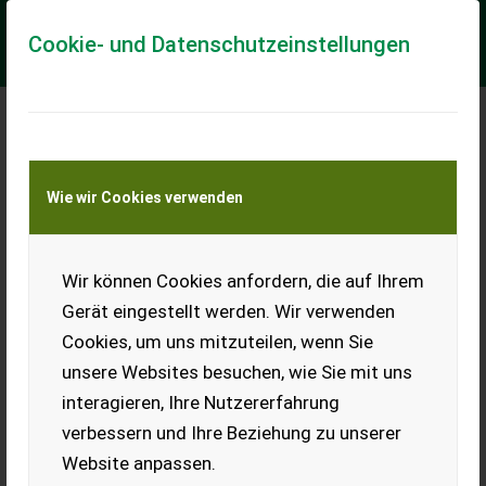
Cookie- und Datenschutzeinstellungen
Meine Transportkostenanfrage
Wie wir Cookies verwenden
Transport von Land- und Baumaschinen –
KEINE Tiertransporte
Wir können Cookies anfordern, die auf Ihrem
Greentec HX170 Astschere für Bagger
/Radlader
Gerät eingestellt werden. Wir verwenden
Traktor-***Aktionsangebot***
Cookies, um uns mitzuteilen, wenn Sie
unsere Websites besuchen, wie Sie mit uns
VOGT Profitechnik aus Schmallenberg – Ihr führender
Anbieter für professionelle Landschaftspflegetechnik =
interagieren, Ihre Nutzererfahrung
Mehrere VOGT-Standorte + 100 Servicep...
verbessern und Ihre Beziehung zu unserer
EUR 0
Website anpassen.