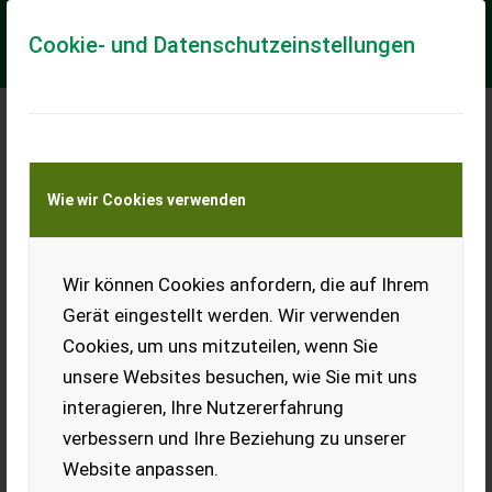
Cookie- und Datenschutzeinstellungen
Meine Transportkostenanfrage
Wie wir Cookies verwenden
Transport von Land- und Baumaschinen –
KEINE Tiertransporte
Wir können Cookies anfordern, die auf Ihrem
Kubota RA2070 Vario Seitenschwader
Gerät eingestellt werden. Wir verwenden
Lagernde Neumaschine zum Sonderpreis!
Cookies, um uns mitzuteilen, wenn Sie
Seitenschwader Kubota RA2070 Vario Lagermaschine -
unsere Websites besuchen, wie Sie mit uns
Sofort verfügbar zum Sonderpreis! - Arbeitsbreite bei
Einfachschwad 6,65 m - Arbeitsbreite be...
interagieren, Ihre Nutzererfahrung
verbessern und Ihre Beziehung zu unserer
EUR 26.000
inkl. 20 % MwSt.
Website anpassen.