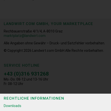
LANDWIRT.COM GMBH, YOUR MARKETPLACE
Rechbauerstraße 4/1/4, A-8010 Graz
marktplatz@landwirt.com
Alle Angaben ohne Gewähr – Druck- und Satzfehler vorbehalten.
© Copyright 2026
Landwirt.com GmbH Alle Rechte vorbehalten.
SERVICE HOTLINE
+43 (0)316 931268
Mo.-Do. 08-12 und 13-16 Uhr
Fr. 08-12 Uhr
RECHTLICHE INFORMATIONEN
Downloads