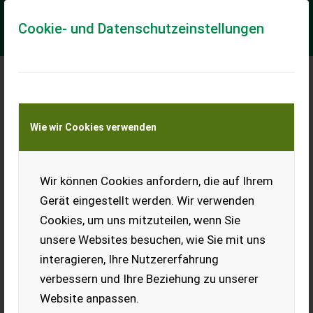
Cookie- und Datenschutzeinstellungen
Meine Transportkostenanfrage
Wie wir Cookies verwenden
Transport von Land- und Baumaschinen –
KEINE Tiertransporte
Wir können Cookies anfordern, die auf Ihrem
Sonstige Magnetband
Gerät eingestellt werden. Wir verwenden
Overband magnet, schwere Ausführung ca. 5t
Cookies, um uns mitzuteilen, wenn Sie
EUR 4.800
inkl. 20 % MwSt.
unsere Websites besuchen, wie Sie mit uns
interagieren, Ihre Nutzererfahrung
verbessern und Ihre Beziehung zu unserer
Website anpassen.