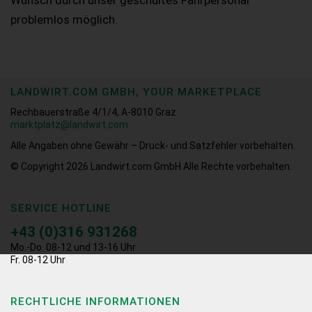
problemlos möglich.
LANDWIRT.COM GMBH, YOUR MARKETPLACE
Rechbauerstraße 4/1/4, A-8010 Graz
marktplatz@landwirt.com
Alle Angaben ohne Gewähr – Druck- und Satzfehler vorbehalten.
© Copyright 2026
Landwirt.com GmbH Alle Rechte vorbehalten.
SERVICE HOTLINE
+43 (0)316 931268
Mo.-Do. 08-12 und 13-16 Uhr
Fr. 08-12 Uhr
RECHTLICHE INFORMATIONEN