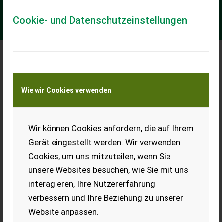
Cookie- und Datenschutzeinstellungen
Meine Transportkostenanfrage
Wie wir Cookies verwenden
Transport von Land- und Baumaschinen –
KEINE Tiertransporte
Wir können Cookies anfordern, die auf Ihrem
Stekro Wiesenegge
6M Hydraulisch
Gerät eingestellt werden. Wir verwenden
Cookies, um uns mitzuteilen, wenn Sie
Sofort Verfügbar! Stekro
Wiesenegge 6.00m
unsere Websites besuchen, wie Sie mit uns
Hydraulisch. Details: -
interagieren, Ihre Nutzererfahrung
Arbeitsbreite (m): 6,00 -
Hydraulische Entfaltung -
verbessern und Ihre Beziehung zu unserer
Lackiert - Transportbreite (...
Website anpassen.
EUR 2.550
inkl. 20 % MwSt.