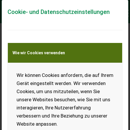
Cookie- und Datenschutzeinstellungen
Meine Transportkostenanfrage
Wie wir Cookies verwenden
Transport von Land- und Baumaschinen –
KEINE Tiertransporte
Keine Anfrage Möglich!
Wir können Cookies anfordern, die auf Ihrem
Gerät eingestellt werden. Wir verwenden
Cookies, um uns mitzuteilen, wenn Sie
unsere Websites besuchen, wie Sie mit uns
Ladeort
interagieren, Ihre Nutzererfahrung
verbessern und Ihre Beziehung zu unserer
PLZ
Ort
Website anpassen.