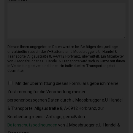
Die von Ihnen angegebenen Daten werden bei Betätigen des „Anfrage
unverbindlich abschicken“–Buttons an J.Moosbrugger e.U. Handel &
Transporte, Allgäustraße 8, A-6912 Hörbranz, übermittelt. Ein Mitarbeiter
von J.Moosbrugger e.U. Handel & Transporte wird sich in Kürze mit Ihnen
in Verbindung setzen und Ihnen ein individuelles Transportangebot
übermitteln.
Mit der Übermittlung dieses Formulars gebe ich meine
Zustimmung für die Verarbeitung meiner
personenbezogenen Daten durch J.Moosbrugger e.U. Handel
& Transporte, Allgäustraße 8, A-6912 Hörbranz, zur
Bearbeitung meiner Anfrage, gemäß den
Datenschutzbedingungen
von J.Moosbrugger e.U. Handel &