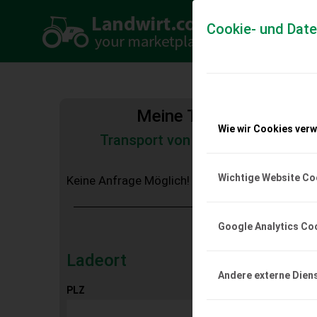
Cookie- und Dat
Meine Transportkosten
Wie wir Cookies ver
Transport von Land- und Baumas
Tiertransporte
Wichtige Website Co
Keine Anfrage Möglich!
Google Analytics Co
Ladeort
Andere externe Dien
PLZ
Ort