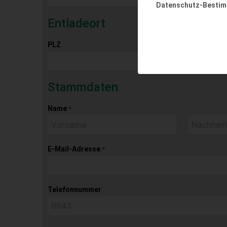
Datenschutz-Besti
Entladeort
PLZ
Ort
Stammdaten
Name
*
E-Mail-Adresse
*
Telefonnummer