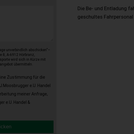
Die Be- und Entladung fa
geschultes Fahrpersonal
age unverbindlich abschicken“–
e 8, A-6912 Hörbranz,
sporte wird sich in Kürze mit
angebot übermitteln.
eine Zustimmung für die
J.Moosbrugger e.U. Handel
arbeitung meiner Anfrage,
r e.U. Handel &
icken