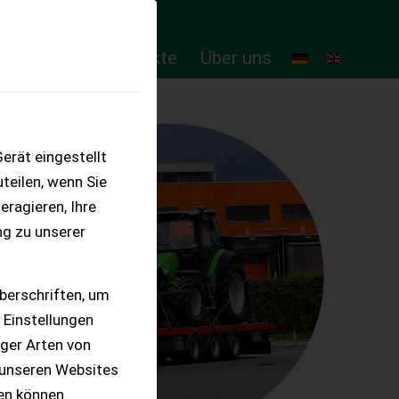
ten
Online-Produkte
Über uns
erät eingestellt
teilen, wenn Sie
eragieren, Ihre
ng zu unserer
berschriften, um
 Einstellungen
iger Arten von
 unseren Websites
ten können.