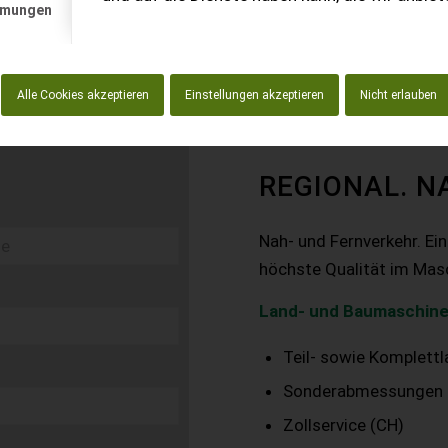
mmungen
Alle Cookies akzeptieren
Einstellungen akzeptieren
Nicht erlauben
REGIONAL. N
Nah- und Fernverkehr. Ei
höchste Qualität im Mas
Land- und Baumaschine
Teil- sowie Komplett
Sonderabmessungen
Zollservice (CH)