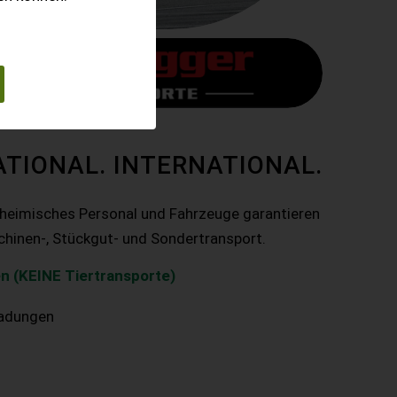
ATIONAL. INTERNATIONAL.
nheimisches Personal und Fahrzeuge garantieren
chinen-, Stückgut- und Sondertransport.
n (KEINE Tiertransporte)
ladungen