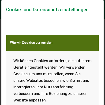
Cookie- und Datenschutzeinstellungen
Meine Transportkostenanfrage
Wie wir Cookies verwenden
Transport von Land- und Baumaschinen –
KEINE Tiertransporte
Wir können Cookies anfordern, die auf Ihrem
Sonstige Förderbänder in verschiedenen
Längen
Gerät eingestellt werden. Wir verwenden
Förderbänder von 2,5 - 4m
Cookies, um uns mitzuteilen, wenn Sie
unsere Websites besuchen, wie Sie mit uns
Die Förderbänder können in variablen Längen erworben
werden.
interagieren, Ihre Nutzererfahrung
verbessern und Ihre Beziehung zu unserer
EUR 2.990
inkl. 13% MwSt./Verm.
Website anpassen.