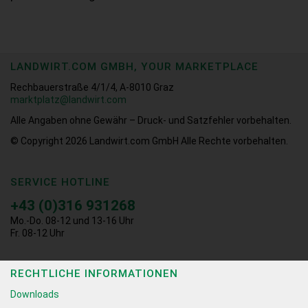
LANDWIRT.COM GMBH, YOUR MARKETPLACE
Rechbauerstraße 4/1/4, A-8010 Graz
marktplatz@landwirt.com
Alle Angaben ohne Gewähr – Druck- und Satzfehler vorbehalten.
© Copyright 2026
Landwirt.com GmbH Alle Rechte vorbehalten.
SERVICE HOTLINE
+43 (0)316 931268
Mo.-Do. 08-12 und 13-16 Uhr
Fr. 08-12 Uhr
RECHTLICHE INFORMATIONEN
Downloads