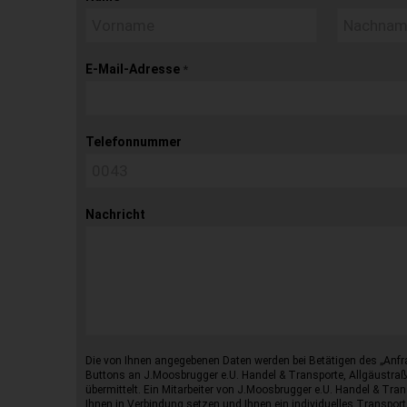
E-Mail-Adresse
*
Telefonnummer
Nachricht
Die von Ihnen angegebenen Daten werden bei Betätigen des „Anfr
Buttons an J.Moosbrugger e.U. Handel & Transporte, Allgäustraß
übermittelt. Ein Mitarbeiter von J.Moosbrugger e.U. Handel & Tran
Ihnen in Verbindung setzen und Ihnen ein individuelles Transport