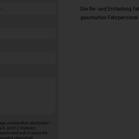
Die Be- und Entladung fa
geschultes Fahrpersonal
age unverbindlich abschicken“–
e 8, A-6912 Hörbranz,
sporte wird sich in Kürze mit
angebot übermitteln.