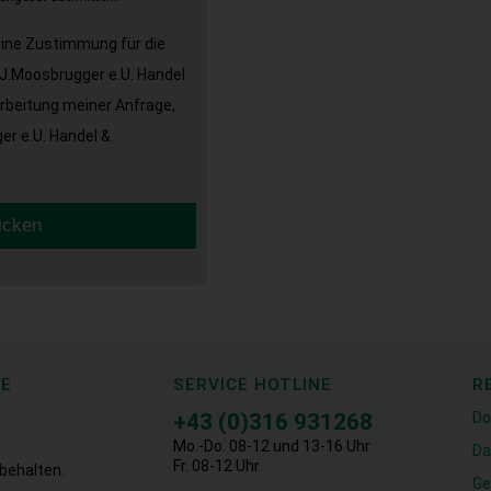
eine Zustimmung für die
J.Moosbrugger e.U. Handel
arbeitung meiner Anfrage,
r e.U. Handel &
icken
CE
SERVICE HOTLINE
R
+43 (0)316 931268
Do
Mo.-Do. 08-12 und 13-16 Uhr
Da
Fr. 08-12 Uhr
behalten.
Ge