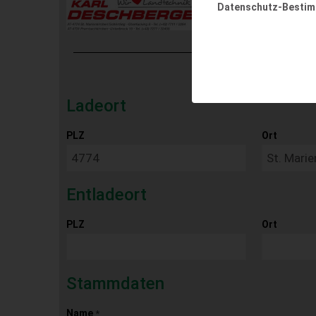
Datenschutz-Besti
Ladeort
PLZ
Ort
Entladeort
PLZ
Ort
Stammdaten
Name
*