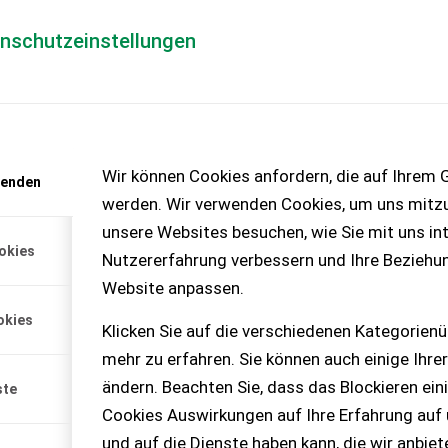
enschutzeinstellungen
Händlerlogin
für Händler
Mediada
anfrage
Wir können Cookies anfordern, die auf Ihrem G
wenden
chinen – KEINE
werden. Wir verwenden Cookies, um uns mitzu
unsere Websites besuchen, wie Sie mit uns int
okies
Nutzererfahrung verbessern und Ihre Beziehu
Website anpassen.
eiben, FAST-FIT
okies
en-Überlastschutz,
Klicken Sie auf die verschiedenen Kategorienü
mehr zu erfahren. Sie können auch einige Ihrer
ändern. Beachten Sie, dass das Blockieren ein
ste
Cookies Auswirkungen auf Ihre Erfahrung auf
und auf die Dienste haben kann, die wir anbie