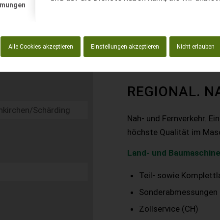
mmungen
Alle Cookies akzeptieren
Einstellungen akzeptieren
Nicht erlauben
REGIONAL. N
Nah- und Fernverkehr. Ei
höchste Qualität im Mas
Land- und Baumaschine
Teil- sowie Komplett
Sonderabmessungen
Zollservice (CH)