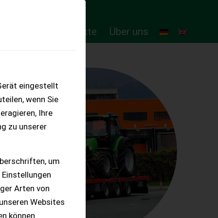
ten
Online-Produkte
Über uns
erät eingestellt
teilen, wenn Sie
eragieren, Ihre
ng zu unserer
berschriften, um
 Einstellungen
iger Arten von
 unseren Websites
ten können.