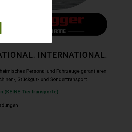
ATIONAL. INTERNATIONAL.
nheimisches Personal und Fahrzeuge garantieren
chinen-, Stückgut- und Sondertransport.
n (KEINE Tiertransporte)
ladungen