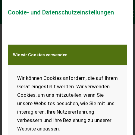
Cookie- und Datenschutzeinstellungen
Meine Transportkostenanfrage
Wie wir Cookies verwenden
Transport von Land- und Baumaschinen –
KEINE Tiertransporte
Keine Anfrage Möglich!
Wir können Cookies anfordern, die auf Ihrem
Gerät eingestellt werden. Wir verwenden
Cookies, um uns mitzuteilen, wenn Sie
unsere Websites besuchen, wie Sie mit uns
Ladeort
interagieren, Ihre Nutzererfahrung
verbessern und Ihre Beziehung zu unserer
PLZ
Ort
Website anpassen.