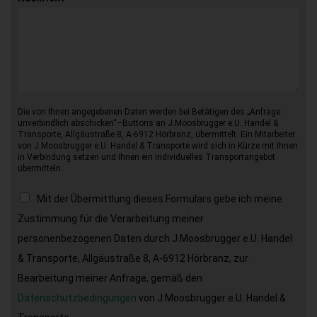
Die von Ihnen angegebenen Daten werden bei Betätigen des „Anfrage
unverbindlich abschicken“–Buttons an J.Moosbrugger e.U. Handel &
Transporte, Allgäustraße 8, A-6912 Hörbranz, übermittelt. Ein Mitarbeiter
von J.Moosbrugger e.U. Handel & Transporte wird sich in Kürze mit Ihnen
in Verbindung setzen und Ihnen ein individuelles Transportangebot
übermitteln.
Mit der Übermittlung dieses Formulars gebe ich meine
Zustimmung für die Verarbeitung meiner
personenbezogenen Daten durch J.Moosbrugger e.U. Handel
& Transporte, Allgäustraße 8, A-6912 Hörbranz, zur
Bearbeitung meiner Anfrage, gemäß den
Datenschutzbedingungen
von J.Moosbrugger e.U. Handel &