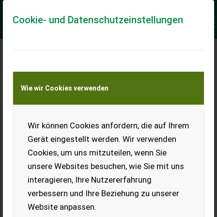
Cookie- und Datenschutzeinstellungen
Meine Transportkostenanfrage
Wie wir Cookies verwenden
Transport von Land- und Baumaschinen –
KEINE Tiertransporte
Keine Anfrage Möglich!
Wir können Cookies anfordern, die auf Ihrem
Gerät eingestellt werden. Wir verwenden
Cookies, um uns mitzuteilen, wenn Sie
unsere Websites besuchen, wie Sie mit uns
Ladeort
interagieren, Ihre Nutzererfahrung
verbessern und Ihre Beziehung zu unserer
PLZ
Ort
Website anpassen.