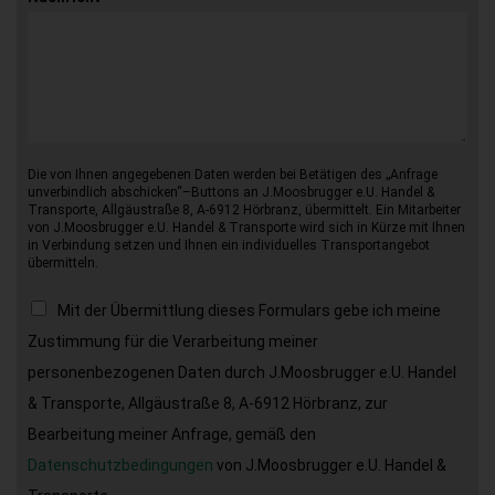
Die von Ihnen angegebenen Daten werden bei Betätigen des „Anfrage
unverbindlich abschicken“–Buttons an J.Moosbrugger e.U. Handel &
Transporte, Allgäustraße 8, A-6912 Hörbranz, übermittelt. Ein Mitarbeiter
von J.Moosbrugger e.U. Handel & Transporte wird sich in Kürze mit Ihnen
in Verbindung setzen und Ihnen ein individuelles Transportangebot
übermitteln.
Mit der Übermittlung dieses Formulars gebe ich meine
Zustimmung für die Verarbeitung meiner
personenbezogenen Daten durch J.Moosbrugger e.U. Handel
& Transporte, Allgäustraße 8, A-6912 Hörbranz, zur
Bearbeitung meiner Anfrage, gemäß den
Datenschutzbedingungen
von J.Moosbrugger e.U. Handel &