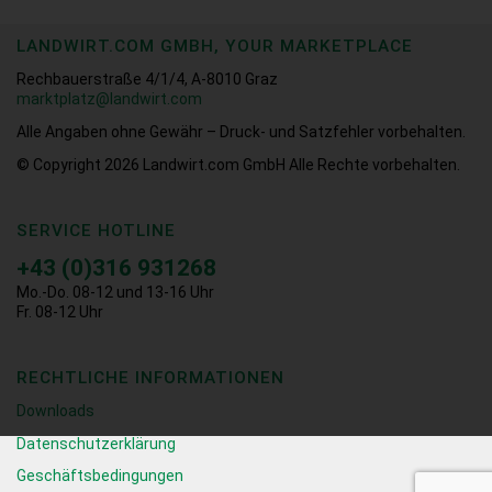
LANDWIRT.COM GMBH, YOUR MARKETPLACE
Rechbauerstraße 4/1/4, A-8010 Graz
marktplatz@landwirt.com
Alle Angaben ohne Gewähr – Druck- und Satzfehler vorbehalten.
© Copyright 2026
Landwirt.com GmbH Alle Rechte vorbehalten.
SERVICE HOTLINE
+43 (0)316 931268
Mo.-Do. 08-12 und 13-16 Uhr
Fr. 08-12 Uhr
RECHTLICHE INFORMATIONEN
Downloads
Datenschutzerklärung
Geschäftsbedingungen