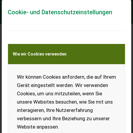
Cookie- und Datenschutzeinstellungen
Meine Transportkostenanfrage
Wie wir Cookies verwenden
Transport von Land- und Baumaschinen –
KEINE Tiertransporte
Wir können Cookies anfordern, die auf Ihrem
Tifermec TS370 Hydraulische Heckenschere
/Heckenschneider
Gerät eingestellt werden. Wir verwenden
für Traktor*Joystick-Bedienung*Aktion*
Cookies, um uns mitzuteilen, wenn Sie
unsere Websites besuchen, wie Sie mit uns
VOGT Profitechnik aus Schmallenberg – Ihr führender
Anbieter für professionelle Landschaftspflegetechnik =
interagieren, Ihre Nutzererfahrung
Mehrere VOGT-Standorte + 100 Servicep...
verbessern und Ihre Beziehung zu unserer
EUR 0
Website anpassen.