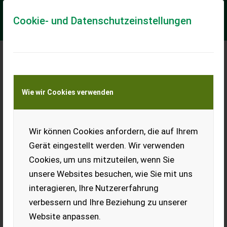
Cookie- und Datenschutzeinstellungen
Meine Transportkostenanfrage
Wie wir Cookies verwenden
Transport von Land- und Baumaschinen –
KEINE Tiertransporte
Wir können Cookies anfordern, die auf Ihrem
Sonstige Grizzly LG25B 2,5T Elektro Stapler Top
Qualität
Gerät eingestellt werden. Wir verwenden
Grizzly LG25B 2,5T Elektro Stapler Top Qualität !
Cookies, um uns mitzuteilen, wenn Sie
unsere Websites besuchen, wie Sie mit uns
Wir verkaufen einen neuen Elektrostapler von einen der
größten Herstellern weltweit Lonking 2,5 Tonnen Hublast.
interagieren, Ihre Nutzererfahrung
Dieser hochwertige Stapler hat eine...
verbessern und Ihre Beziehung zu unserer
EUR 24.900
inkl. 20 % MwSt.
Website anpassen.