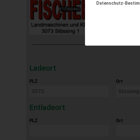
Datenschutz-Besti
Ladeort
PLZ
Ort
Entladeort
PLZ
Ort