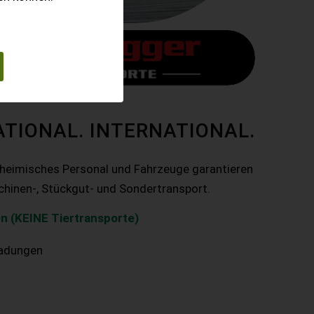
ATIONAL. INTERNATIONAL.
nheimisches Personal und Fahrzeuge garantieren
chinen-, Stückgut- und Sondertransport.
n (KEINE Tiertransporte)
ladungen