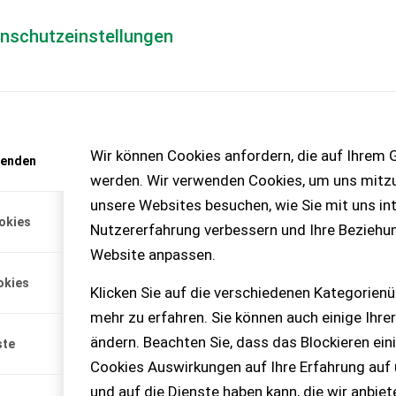
enschutzeinstellungen
Händlerlogin
für Händler
Mediada
anfrage
Wir können Cookies anfordern, die auf Ihrem G
wenden
chinen – KEINE
werden. Wir verwenden Cookies, um uns mitzu
unsere Websites besuchen, wie Sie mit uns int
okies
Nutzererfahrung verbessern und Ihre Beziehu
Website anpassen.
 116 l Dieseltank 4
okies
irma Fischer zeig...
Klicken Sie auf die verschiedenen Kategorienü
mehr zu erfahren. Sie können auch einige Ihrer
ändern. Beachten Sie, dass das Blockieren ein
ste
Cookies Auswirkungen auf Ihre Erfahrung auf
und auf die Dienste haben kann, die wir anbie