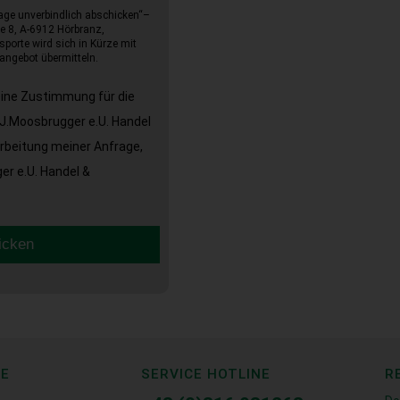
age unverbindlich abschicken“–
e 8, A-6912 Hörbranz,
sporte wird sich in Kürze mit
angebot übermitteln.
eine Zustimmung für die
J.Moosbrugger e.U. Handel
arbeitung meiner Anfrage,
r e.U. Handel &
icken
CE
SERVICE HOTLINE
R