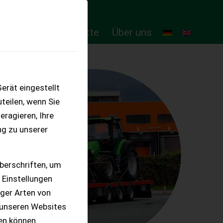
ten
Online-Produkte
Über uns
erät eingestellt
teilen, wenn Sie
eragieren, Ihre
ng zu unserer
berschriften, um
 Einstellungen
iger Arten von
 unseren Websites
ten können.