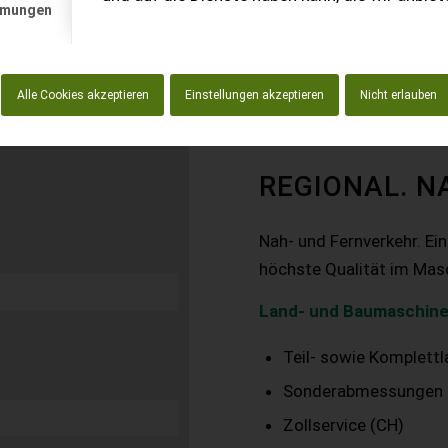
mmungen
Alle Cookies akzeptieren
Einstellungen akzeptieren
Nicht erlauben
REGIONAL. N
Nah- und Fernverkehr. Ei
höchste Qualität im Mas
Land- und Baumaschine
Teil- sowie Komplett
Sonderabmessungen
Zollservice (CH)