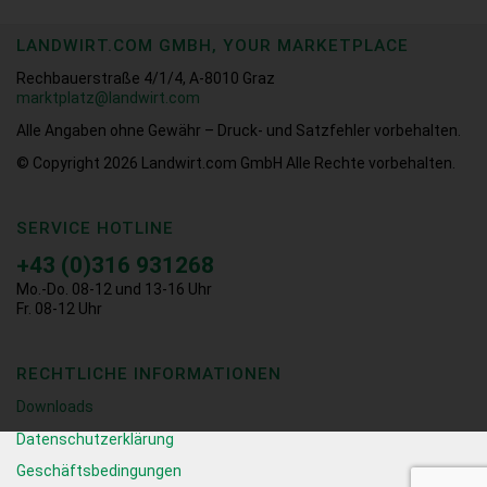
LANDWIRT.COM GMBH, YOUR MARKETPLACE
Rechbauerstraße 4/1/4, A-8010 Graz
marktplatz@landwirt.com
Alle Angaben ohne Gewähr – Druck- und Satzfehler vorbehalten.
© Copyright 2026
Landwirt.com GmbH Alle Rechte vorbehalten.
SERVICE HOTLINE
+43 (0)316 931268
Mo.-Do. 08-12 und 13-16 Uhr
Fr. 08-12 Uhr
RECHTLICHE INFORMATIONEN
Downloads
Datenschutzerklärung
Geschäftsbedingungen