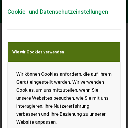
Cookie- und Datenschutzeinstellungen
Meine Transportkostenanfrage
Wie wir Cookies verwenden
Transport von Land- und Baumaschinen –
KEINE Tiertransporte
Wir können Cookies anfordern, die auf Ihrem
Greentec LRS 1402 Astsäge für Ausleger
/Bagger
Gerät eingestellt werden. Wir verwenden
Radlader /Traktor-Aktionsangebot-
Cookies, um uns mitzuteilen, wenn Sie
unsere Websites besuchen, wie Sie mit uns
VOGT Profitechnik aus Schmallenberg – Ihr führender
Anbieter für professionelle Landschaftspflegetechnik =
interagieren, Ihre Nutzererfahrung
Mehrere VOGT-Standorte + 100 Servicep...
verbessern und Ihre Beziehung zu unserer
EUR 0
Website anpassen.