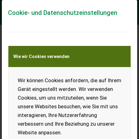
Cookie- und Datenschutzeinstellungen
Meine Transportkostenanfrage
Wie wir Cookies verwenden
Transport von Land- und Baumaschinen –
KEINE Tiertransporte
Wir können Cookies anfordern, die auf Ihrem
Sonstige Ford 4610 Scheiben
Gerät eingestellt werden. Wir verwenden
Historische Schätze aus unserem Alt-Lagerbestand – Jetzt
Cookies, um uns mitzuteilen, wenn Sie
entdecken! Seitenscheiben zu Ford 4610 Wir freuen uns auf
Ihre Anfrage!
unsere Websites besuchen, wie Sie mit uns
interagieren, Ihre Nutzererfahrung
EUR 180
inkl. 20 % MwSt.
verbessern und Ihre Beziehung zu unserer
Website anpassen.