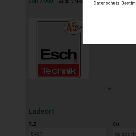
EUR 7.980
inkl. 20 % MwSt.
Datenschutz-Besti
Ladeort
PLZ
Ort