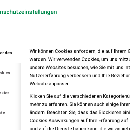
enschutzeinstellungen
Händlerlogin
für Händler
Mediada
anfrage
Wir können Cookies anfordern, die auf Ihrem G
wenden
chinen – KEINE
werden. Wir verwenden Cookies, um uns mitzu
unsere Websites besuchen, wie Sie mit uns int
okies
Nutzererfahrung verbessern und Ihre Beziehu
Website anpassen.
hwerk
okies
fort verfügbar!
Klicken Sie auf die verschiedenen Kategorienü
mehr zu erfahren. Sie können auch einige Ihrer
cheibenmähwerk -
 sofort verfügbar! -
ändern. Beachten Sie, dass das Blockieren ein
ste
 kleinere Traktoren -
Cookies Auswirkungen auf Ihre Erfahrung auf
...
und auf die Dienste haben kann, die wir anbie