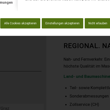
mmungen
Alle Cookies akzeptieren
Einstellungen akzeptieren
Nicht erlauben
REGIONAL. N
Nah- und Fernverkehr. Ei
höchste Qualität im Mas
Land- und Baumaschine
Teil- sowie Komplett
Sonderabmessungen
Zollservice (CH)