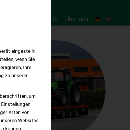
ten
Online-Produkte
Über uns
erät eingestellt
teilen, wenn Sie
eragieren, Ihre
ng zu unserer
berschriften, um
 Einstellungen
iger Arten von
 unseren Websites
ten können.