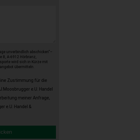
age unverbindlich abschicken“–
e 8, A-6912 Hörbranz,
sporte wird sich in Kürze mit
angebot übermitteln.
eine Zustimmung für die
J.Moosbrugger e.U. Handel
arbeitung meiner Anfrage,
r e.U. Handel &
icken