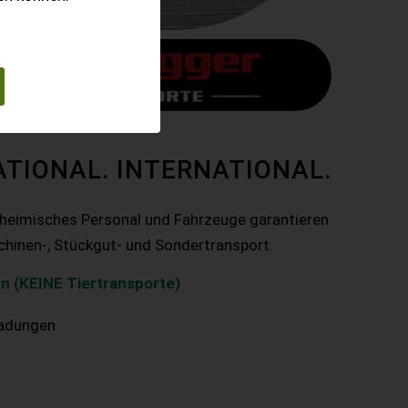
ATIONAL. INTERNATIONAL.
nheimisches Personal und Fahrzeuge garantieren
chinen-, Stückgut- und Sondertransport.
n (KEINE Tiertransporte)
ladungen