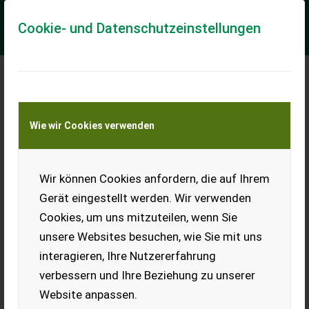
Cookie- und Datenschutzeinstellungen
Meine Transportkostenanfrage
Wie wir Cookies verwenden
Transport von Land- und Baumaschinen –
KEINE Tiertransporte
Wir können Cookies anfordern, die auf Ihrem
Greentec HX 270 Astschere für Bagger
/Radlader /Traktor
Gerät eingestellt werden. Wir verwenden
Hydraulische Astschere /Heckenschere-
Cookies, um uns mitzuteilen, wenn Sie
unsere Websites besuchen, wie Sie mit uns
VOGT Profitechnik aus Schmallenberg – Ihr führender
Anbieter für professionelle Landschaftspflegetechnik =
interagieren, Ihre Nutzererfahrung
Mehrere VOGT-Standorte + 100 Servicep...
verbessern und Ihre Beziehung zu unserer
EUR 0
Website anpassen.