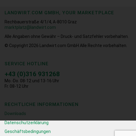
LANDWIRT.COM GMBH, YOUR MARKETPLACE
Rechbauerstraße 4/1/4, A-8010 Graz
marktplatz@landwirt.com
Alle Angaben ohne Gewähr – Druck- und Satzfehler vorbehalten.
© Copyright 2026
Landwirt.com GmbH Alle Rechte vorbehalten.
SERVICE HOTLINE
+43 (0)316 931268
Mo.-Do. 08-12 und 13-16 Uhr
Fr. 08-12 Uhr
RECHTLICHE INFORMATIONEN
Downloads
Datenschutzerklärung
Geschäftsbedingungen