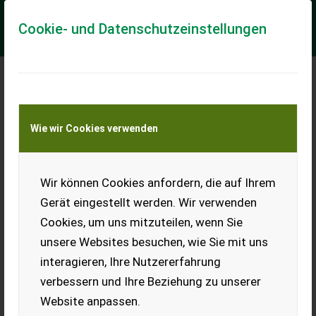
Cookie- und Datenschutzeinstellungen
Meine Transportkostenanfrage
Wie wir Cookies verwenden
Transport von Land- und Baumaschinen –
KEINE Tiertransporte
Wir können Cookies anfordern, die auf Ihrem
Holzknecht HS 650
Gerät eingestellt werden. Wir verwenden
HS 650
Cookies, um uns mitzuteilen, wenn Sie
**Beschreibung der Seilwinde Holzknecht Modell 2025**
unsere Websites besuchen, wie Sie mit uns
Entdecken Sie die herausragende Seilwinde der Marke
Holzknecht, Modell 2025, die sich durch ...
interagieren, Ihre Nutzererfahrung
verbessern und Ihre Beziehung zu unserer
EUR 9.900
inkl. 20 % MwSt.
Website anpassen.