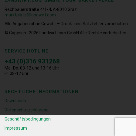
LANDWIRT.COM GMBH, YOUR MARKETPLACE
Rechbauerstraße 4/1/4, A-8010 Graz
marktplatz@landwirt.com
Alle Angaben ohne Gewähr – Druck- und Satzfehler vorbehalten.
© Copyright 2026
Landwirt.com GmbH Alle Rechte vorbehalten.
SERVICE HOTLINE
+43 (0)316 931268
Mo.-Do. 08-12 und 13-16 Uhr
Fr. 08-12 Uhr
RECHTLICHE INFORMATIONEN
Downloads
Datenschutzerklärung
Geschäftsbedingungen
Impressum