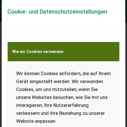
Cookie- und Datenschutzeinstellungen
Meine Transportkostenanfrage
Wie wir Cookies verwenden
Transport von Land- und Baumaschinen –
KEINE Tiertransporte
Wir können Cookies anfordern, die auf Ihrem
Böckmann Pferdeanhänger Duo C 2700kg
Gerät eingestellt werden. Wir verwenden
Innenmaße LxBxH ca. 3100x1650x2300mm
Cookies, um uns mitzuteilen, wenn Sie
Böckmann Pferdeanhänger Duo C 2.700kg zul.
unsere Websites besuchen, wie Sie mit uns
Gesamtgewicht - Aufbau anthrazit - Einzelradkotflügel,
Kunststoff - Planenlift mit integriertem Netz -...
interagieren, Ihre Nutzererfahrung
verbessern und Ihre Beziehung zu unserer
EUR 10.890
inkl. 20 % MwSt.
Website anpassen.