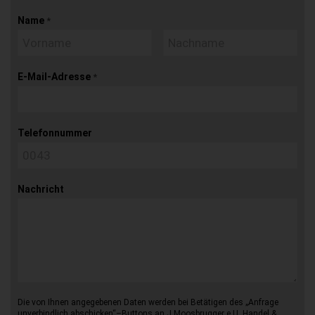
Name
*
E-Mail-Adresse
*
Telefonnummer
Nachricht
Die von Ihnen angegebenen Daten werden bei Betätigen des „Anfrage
unverbindlich abschicken“–Buttons an J.Moosbrugger e.U. Handel &