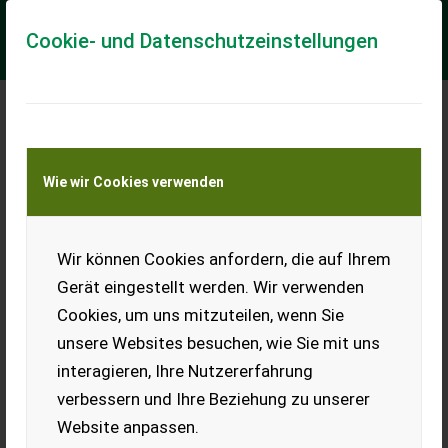
Cookie- und Datenschutzeinstellungen
Meine Transportkostenanfrage
Wie wir Cookies verwenden
Transport von Land- und Baumaschinen –
KEINE Tiertransporte
Wir können Cookies anfordern, die auf Ihrem
Buchmann L 400
Gerät eingestellt werden. Wir verwenden
mit E-Motor
Cookies, um uns mitzuteilen, wenn Sie
Dieses Gerät ist in einem allgemein betriebsbereiten Zustand
unsere Websites besuchen, wie Sie mit uns
und ist mit E-Motor ausgestattet. Kommen Sie vorbei und
überzeugen Sie sich von unsere...
interagieren, Ihre Nutzererfahrung
verbessern und Ihre Beziehung zu unserer
EUR 290
inkl. 20 % MwSt.
Website anpassen.