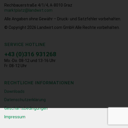
Rechbauerstraße 4/1/4, A-8010 Graz
marktplatz@landwirt.com
Alle Angaben ohne Gewähr – Druck- und Satzfehler vorbehalten.
© Copyright 2026
Landwirt.com GmbH Alle Rechte vorbehalten.
SERVICE HOTLINE
+43 (0)316 931268
Mo.-Do. 08-12 und 13-16 Uhr
Fr. 08-12 Uhr
RECHTLICHE INFORMATIONEN
Downloads
Datenschutzerklärung
Geschäftsbedingungen
Impressum