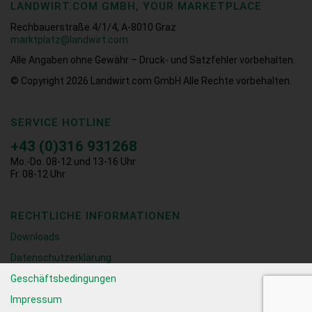
LANDWIRT.COM GMBH, YOUR MARKETPLACE
Rechbauerstraße 4/1/4, A-8010 Graz
marktplatz@landwirt.com
Alle Angaben ohne Gewähr – Druck- und Satzfehler vorbehalten.
© Copyright 2026
Landwirt.com GmbH Alle Rechte vorbehalten.
SERVICE HOTLINE
+43 (0)316 931268
Mo.-Do. 08-12 und 13-16 Uhr
Fr. 08-12 Uhr
RECHTLICHE INFORMATIONEN
Downloads
Datenschutzerklärung
Geschäftsbedingungen
Impressum