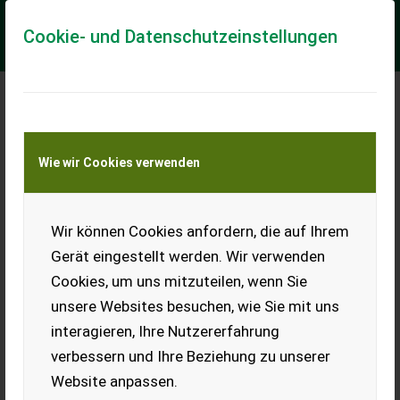
Cookie- und Datenschutzeinstellungen
Meine Transportkostenanfrage
Wie wir Cookies verwenden
Transport von Land- und Baumaschinen –
KEINE Tiertransporte
Wir können Cookies anfordern, die auf Ihrem
Krone KW 670
Gerät eingestellt werden. Wir verwenden
Hit 6,69 ähnlich
Cookies, um uns mitzuteilen, wenn Sie
Krone Hochleistungszetter mit Doppelgelenke und HD
unsere Websites besuchen, wie Sie mit uns
Ausführung. Sonderprei 5900, Aufpreis für HD Verstellung 580
Euro
interagieren, Ihre Nutzererfahrung
verbessern und Ihre Beziehung zu unserer
EUR 5.900
MwSt nicht ausweisbar
Website anpassen.