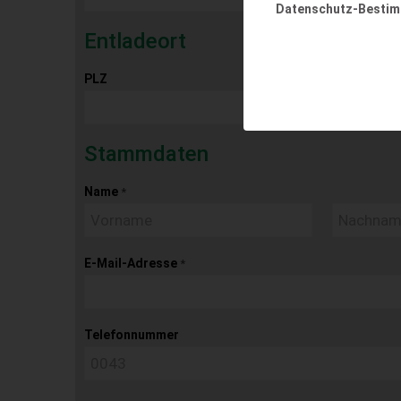
Datenschutz-Besti
Entladeort
PLZ
Ort
Stammdaten
Name
*
E-Mail-Adresse
*
Telefonnummer