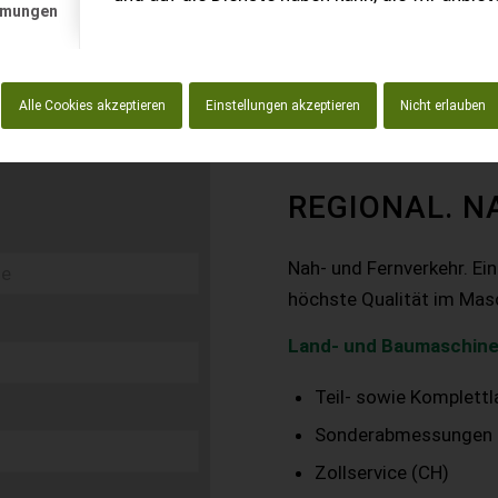
mmungen
Alle Cookies akzeptieren
Einstellungen akzeptieren
Nicht erlauben
REGIONAL. N
Nah- und Fernverkehr. Ei
höchste Qualität im Mas
Land- und Baumaschine
Teil- sowie Komplett
Sonderabmessungen
Zollservice (CH)