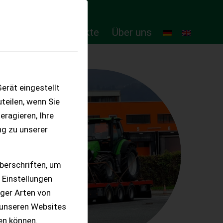
ten
Online-Produkte
Über uns
erät eingestellt
teilen, wenn Sie
eragieren, Ihre
ng zu unserer
berschriften, um
 Einstellungen
iger Arten von
 unseren Websites
ten können.