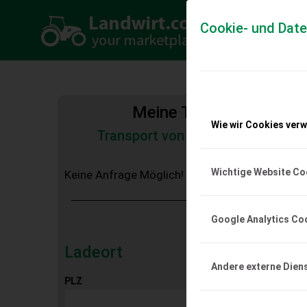
Cookie- und Dat
Meine Transportkosten
Wie wir Cookies ver
Transport von Land- und Baumas
Tiertransporte
Wichtige Website Co
Keine Anfrage Möglich!
Google Analytics Co
Ladeort
Andere externe Dien
PLZ
Ort