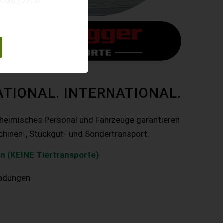
ATIONAL. INTERNATIONAL.
nheimisches Personal und Fahrzeuge garantieren
chinen-, Stückgut- und Sondertransport.
n (KEINE Tiertransporte)
ladungen