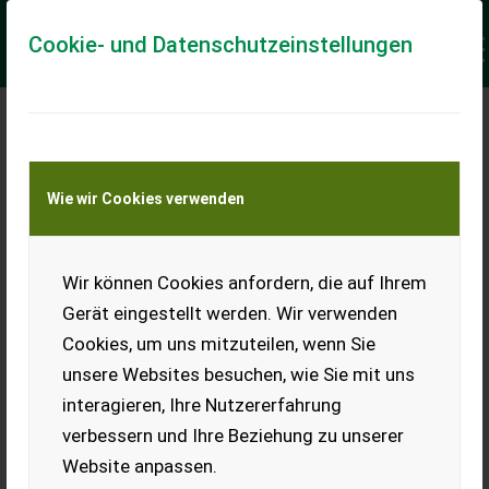
Cookie- und Datenschutzeinstellungen
Meine Transportkostenanfrage
Wie wir Cookies verwenden
Transport von Land- und Baumaschinen –
KEINE Tiertransporte
Keine Anfrage Möglich!
Wir können Cookies anfordern, die auf Ihrem
Gerät eingestellt werden. Wir verwenden
Cookies, um uns mitzuteilen, wenn Sie
unsere Websites besuchen, wie Sie mit uns
Ladeort
interagieren, Ihre Nutzererfahrung
verbessern und Ihre Beziehung zu unserer
PLZ
Ort
Website anpassen.