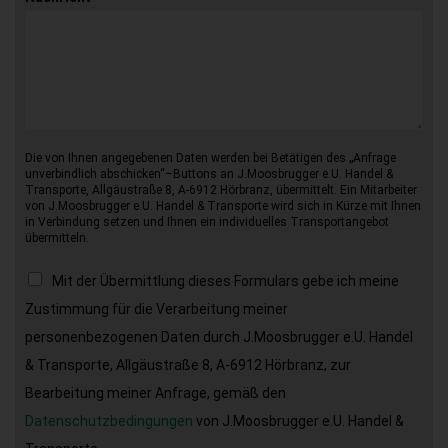
Die von Ihnen angegebenen Daten werden bei Betätigen des „Anfrage
unverbindlich abschicken“–Buttons an J.Moosbrugger e.U. Handel &
Transporte, Allgäustraße 8, A-6912 Hörbranz, übermittelt. Ein Mitarbeiter
von J.Moosbrugger e.U. Handel & Transporte wird sich in Kürze mit Ihnen
in Verbindung setzen und Ihnen ein individuelles Transportangebot
übermitteln.
Mit der Übermittlung dieses Formulars gebe ich meine
Zustimmung für die Verarbeitung meiner
personenbezogenen Daten durch J.Moosbrugger e.U. Handel
& Transporte, Allgäustraße 8, A-6912 Hörbranz, zur
Bearbeitung meiner Anfrage, gemäß den
Datenschutzbedingungen
von J.Moosbrugger e.U. Handel &