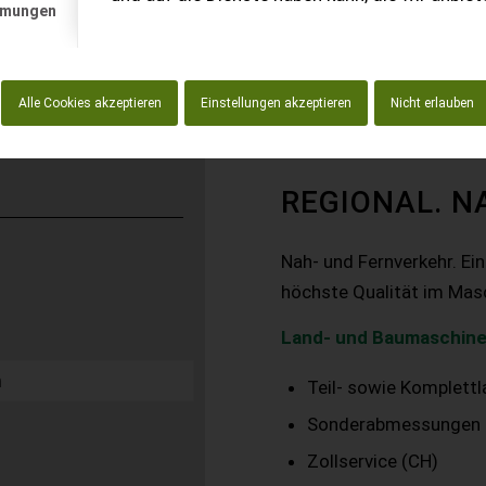
mmungen
20 % MwSt.
Alle Cookies akzeptieren
Einstellungen akzeptieren
Nicht erlauben
REGIONAL. N
Nah- und Fernverkehr. Ei
höchste Qualität im Mas
Land- und Baumaschine
Teil- sowie Komplett
Sonderabmessungen
Zollservice (CH)