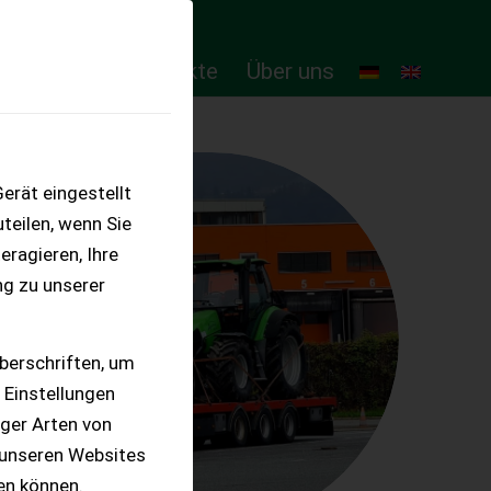
ten
Online-Produkte
Über uns
erät eingestellt
teilen, wenn Sie
eragieren, Ihre
ng zu unserer
berschriften, um
 Einstellungen
iger Arten von
 unseren Websites
ten können.