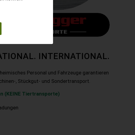
ATIONAL. INTERNATIONAL.
nheimisches Personal und Fahrzeuge garantieren
chinen-, Stückgut- und Sondertransport.
n (KEINE Tiertransporte)
ladungen