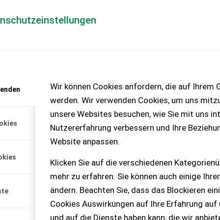
enschutzeinstellungen
Händlerlogin
für Händler
Mediada
anfrage
Wir können Cookies anfordern, die auf Ihrem G
wenden
chinen – KEINE
werden. Wir verwenden Cookies, um uns mitzu
unsere Websites besuchen, wie Sie mit uns int
okies
Nutzererfahrung verbessern und Ihre Beziehu
8000 Vakuum +
Website anpassen.
iSpread
okies
NG SCHLEPPSCHUH
Klicken Sie auf die verschiedenen Kategorienü
mehr zu erfahren. Sie können auch einige Ihrer
ändern. Beachten Sie, dass das Blockieren ein
agen sie uns nach einer
ste
8000S - Radkasteneinbau -
Cookies Auswirkungen auf Ihre Erfahrung auf
zeiger mit Schwimmer -
und auf die Dienste haben kann, die wir anbie