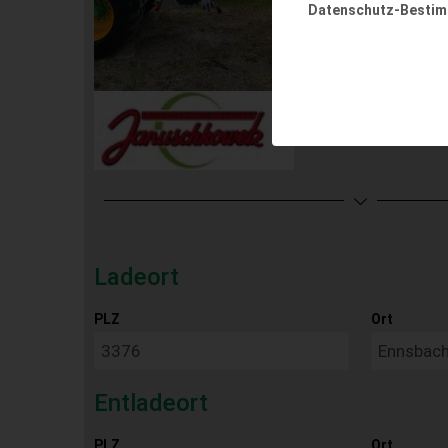
Datenschutz-Besti
EUR 66.750
inkl. 
Ladeort
PLZ
Ort
Entladeort
PLZ
Ort