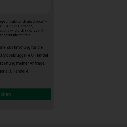
age unverbindlich abschicken“–
e 8, A-6912 Hörbranz,
sporte wird sich in Kürze mit
angebot übermitteln.
eine Zustimmung für die
J.Moosbrugger e.U. Handel
arbeitung meiner Anfrage,
r e.U. Handel &
icken