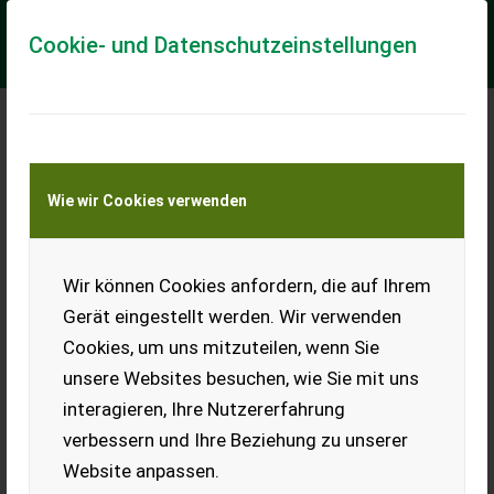
Cookie- und Datenschutzeinstellungen
Meine Transportkostenanfrage
Wie wir Cookies verwenden
Transport von Land- und Baumaschinen –
KEINE Tiertransporte
Wir können Cookies anfordern, die auf Ihrem
Vogel&Noot Leitungen für Drill & Fiona
Gerät eingestellt werden. Wir verwenden
Privatverkauf 25 STK
Cookies, um uns mitzuteilen, wenn Sie
EUR 650
MwSt nicht ausweisbar
unsere Websites besuchen, wie Sie mit uns
interagieren, Ihre Nutzererfahrung
verbessern und Ihre Beziehung zu unserer
Website anpassen.