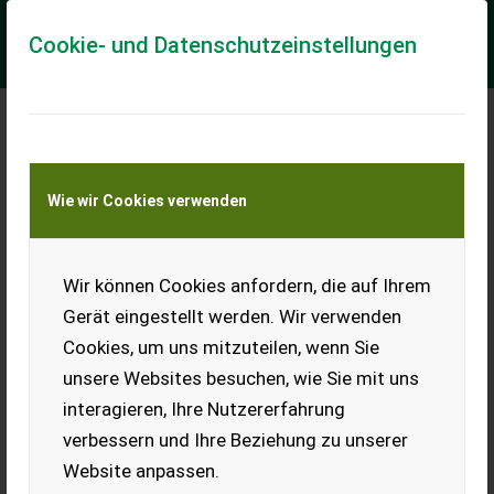
Cookie- und Datenschutzeinstellungen
Meine Transportkostenanfrage
Wie wir Cookies verwenden
Transport von Land- und Baumaschinen –
KEINE Tiertransporte
Wir können Cookies anfordern, die auf Ihrem
Schäffer 460 T
Gerät eingestellt werden. Wir verwenden
Schäffer 460T gebraucht - Bj 2008 - Bh 7185 - Kipplast gerade
Cookies, um uns mitzuteilen, wenn Sie
1.800 kg mit Palettengabel - Hubhöhe Werkzeugdrehpunkt
4,25m - Euro Aufnahme mit hydr...
unsere Websites besuchen, wie Sie mit uns
interagieren, Ihre Nutzererfahrung
EUR 35.581
inkl. 19% MwSt
verbessern und Ihre Beziehung zu unserer
Website anpassen.