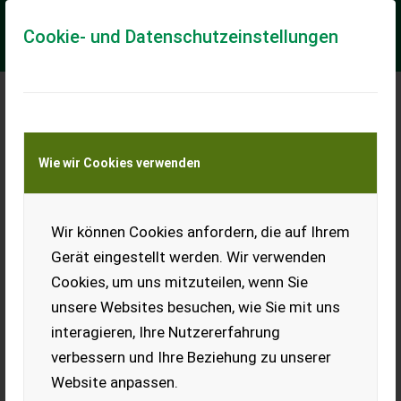
Cookie- und Datenschutzeinstellungen
Meine Transportkostenanfrage
Wie wir Cookies verwenden
Transport von Land- und Baumaschinen –
KEINE Tiertransporte
Wir können Cookies anfordern, die auf Ihrem
Sonstige LOKOMO A-391-ZNS
Gerät eingestellt werden. Wir verwenden
== More details (EN) == Machine correctness: Correct Crane
Cookies, um uns mitzuteilen, wenn Sie
height/length: 60m max. m brand: LOKOMO foots chassis
with 4 axles maximum lifting capa...
unsere Websites besuchen, wie Sie mit uns
interagieren, Ihre Nutzererfahrung
EUR 0
verbessern und Ihre Beziehung zu unserer
Website anpassen.