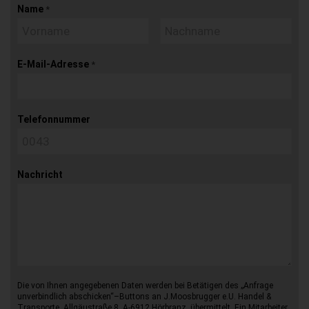
Name
*
E-Mail-Adresse
*
Telefonnummer
Nachricht
Die von Ihnen angegebenen Daten werden bei Betätigen des „Anfrage
unverbindlich abschicken“–Buttons an J.Moosbrugger e.U. Handel &
Transporte, Allgäustraße 8, A-6912 Hörbranz, übermittelt. Ein Mitarbeiter