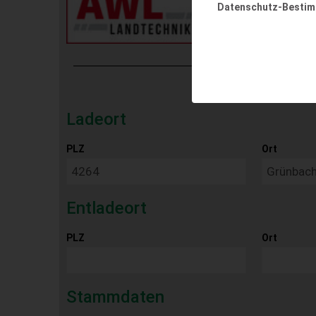
Datenschutz-Besti
Ladeort
PLZ
Ort
Entladeort
PLZ
Ort
Stammdaten