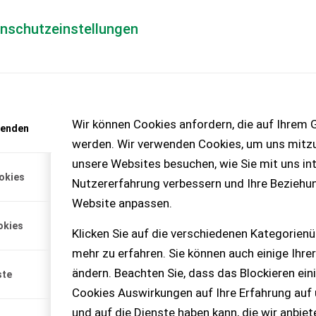
enschutzeinstellungen
Händlerlogin
für Händler
Mediada
anfrage
Wir können Cookies anfordern, die auf Ihrem G
wenden
chinen – KEINE
werden. Wir verwenden Cookies, um uns mitzu
unsere Websites besuchen, wie Sie mit uns int
okies
Nutzererfahrung verbessern und Ihre Beziehu
Website anpassen.
 Gesamtbreite 3,25m +
okies
nkwelle mit einstel...
Klicken Sie auf die verschiedenen Kategorienü
mehr zu erfahren. Sie können auch einige Ihrer
ändern. Beachten Sie, dass das Blockieren ein
ste
Cookies Auswirkungen auf Ihre Erfahrung auf
und auf die Dienste haben kann, die wir anbie