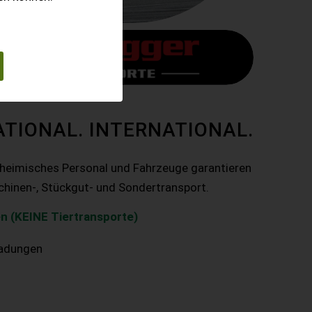
ATIONAL. INTERNATIONAL.
nheimisches Personal und Fahrzeuge garantieren
chinen-, Stückgut- und Sondertransport.
n (KEINE Tiertransporte)
ladungen