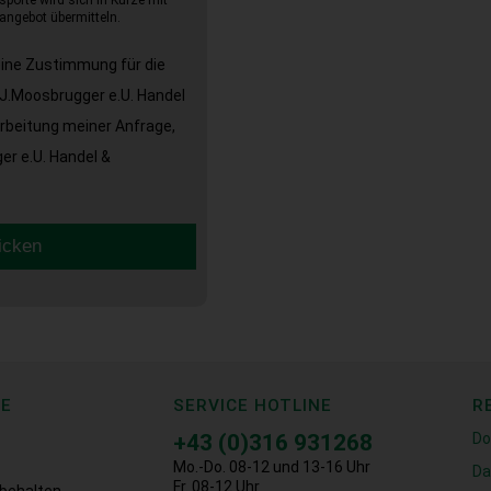
sporte wird sich in Kürze mit
angebot übermitteln.
eine Zustimmung für die
J.Moosbrugger e.U. Handel
arbeitung meiner Anfrage,
r e.U. Handel &
icken
CE
SERVICE HOTLINE
R
+43 (0)316 931268
Do
Mo.-Do. 08-12 und 13-16 Uhr
Da
Fr. 08-12 Uhr
behalten.