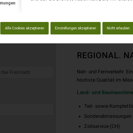
mmungen
Alle Cookies akzeptieren
Einstellungen akzeptieren
Nicht erlauben
REGIONAL. N
Nah- und Fernverkehr. Ei
höchste Qualität im Mas
Land- und Baumaschine
Teil- sowie Komplett
Sonderabmessungen
Zollservice (CH)