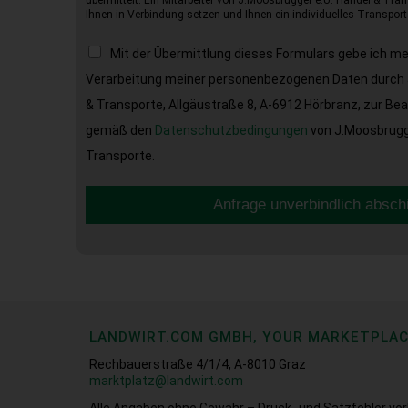
übermittelt. Ein Mitarbeiter von J.Moosbrugger e.U. Handel & Tran
Ihnen in Verbindung setzen und Ihnen ein individuelles Transport
Mit der Übermittlung dieses Formulars gebe ich m
Verarbeitung meiner personenbezogenen Daten durch 
& Transporte, Allgäustraße 8, A-6912 Hörbranz, zur Be
gemäß den
Datenschutzbedingungen
von J.Moosbrugge
Transporte.
Anfrage unverbindlich absch
LANDWIRT.COM GMBH, YOUR MARKETPLA
Rechbauerstraße 4/1/4, A-8010 Graz
marktplatz@landwirt.com
Alle Angaben ohne Gewähr – Druck- und Satzfehler vor