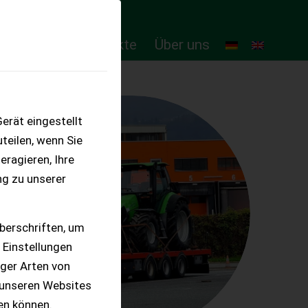
ten
Online-Produkte
Über uns
erät eingestellt
teilen, wenn Sie
eragieren, Ihre
ng zu unserer
berschriften, um
 Einstellungen
iger Arten von
 unseren Websites
ten können.