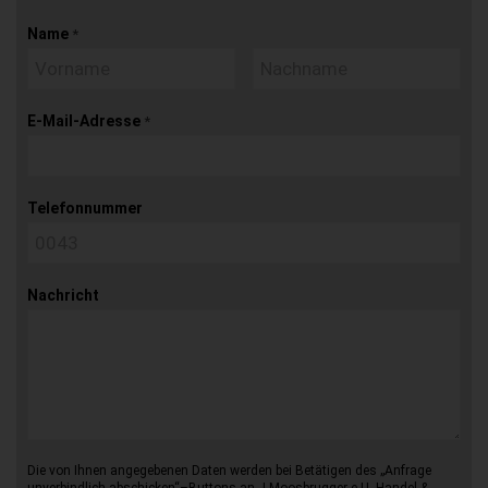
Name
*
E-Mail-Adresse
*
Telefonnummer
Nachricht
Die von Ihnen angegebenen Daten werden bei Betätigen des „Anfrage
unverbindlich abschicken“–Buttons an J.Moosbrugger e.U. Handel &