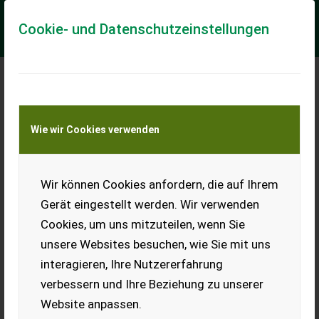
Cookie- und Datenschutzeinstellungen
Meine Transportkostenanfrage
Wie wir Cookies verwenden
Transport von Land- und Baumaschinen –
KEINE Tiertransporte
Wir können Cookies anfordern, die auf Ihrem
Doosan Daewoo, Hyundai, Hitachi Mobilbagger
WANTED - GE
Gerät eingestellt werden. Wir verwenden
Cookies, um uns mitzuteilen, wenn Sie
Wie suchen für Export alle Modelle von Doosan, Daewoo,
Hyundai und Hitachi Mobilbagger
unsere Websites besuchen, wie Sie mit uns
interagieren, Ihre Nutzererfahrung
EUR 1
inkl. 20 % MwSt.
verbessern und Ihre Beziehung zu unserer
Website anpassen.