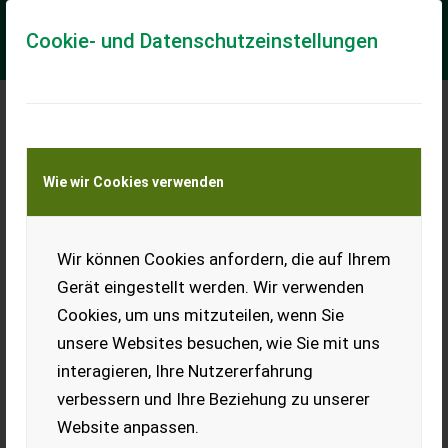
Cookie- und Datenschutzeinstellungen
Meine Transportkostenanfrage
Wie wir Cookies verwenden
Transport von Land- und Baumaschinen –
KEINE Tiertransporte
Wir können Cookies anfordern, die auf Ihrem
Stepa HDK 150.10
Gerät eingestellt werden. Wir verwenden
- ohne Greifer - Spurbreite 3.10 m. - Geschlossene Kabine -
Cookies, um uns mitzuteilen, wenn Sie
Elektrohydraulische Vorsteuerung - PVG 32 -
Funkfernsteuerung - 2x 22 Kw Reichwe...
unsere Websites besuchen, wie Sie mit uns
interagieren, Ihre Nutzererfahrung
EUR 0
verbessern und Ihre Beziehung zu unserer
Website anpassen.