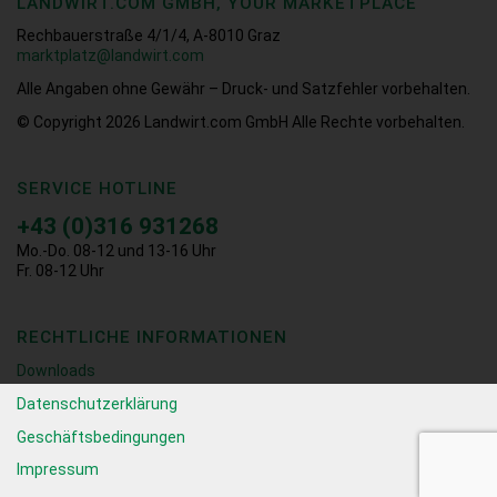
LANDWIRT.COM GMBH, YOUR MARKETPLACE
Rechbauerstraße 4/1/4, A-8010 Graz
marktplatz@landwirt.com
Alle Angaben ohne Gewähr – Druck- und Satzfehler vorbehalten.
© Copyright 2026
Landwirt.com GmbH Alle Rechte vorbehalten.
SERVICE HOTLINE
+43 (0)316 931268
Mo.-Do. 08-12 und 13-16 Uhr
Fr. 08-12 Uhr
RECHTLICHE INFORMATIONEN
Downloads
Datenschutzerklärung
Geschäftsbedingungen
Impressum