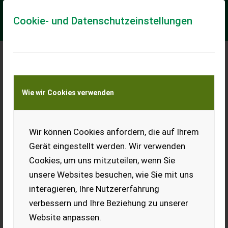
Cookie- und Datenschutzeinstellungen
Meine Transportkostenanfrage
Wie wir Cookies verwenden
Transport von Land- und Baumaschinen –
KEINE Tiertransporte
Wir können Cookies anfordern, die auf Ihrem
Joskin Alpina 8000S Garda
Gerät eingestellt werden. Wir verwenden
Lagermaschine
Cookies, um uns mitzuteilen, wenn Sie
NEUMASCHINE - Joskin Güllefass Alpina 2 8000 S sofort
unsere Websites besuchen, wie Sie mit uns
verfügbar !!! - Druckluftbremse - ALB-Regler auf
Füllstandsanzeiger mit Schwimmer - Bereifun...
interagieren, Ihre Nutzererfahrung
verbessern und Ihre Beziehung zu unserer
EUR 43.500
inkl. 20 % MwSt.
Website anpassen.