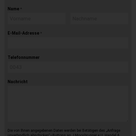
Name
*
E-Mail-Adresse
*
Telefonnummer
Nachricht
Die von Ihnen angegebenen Daten werden bei Betätigen des „Anfrage
unverbindlich abschicken“–Buttons an J.Moosbrugger e.U. Handel &