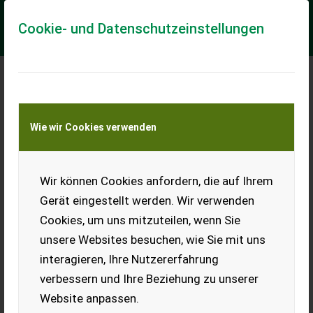
Cookie- und Datenschutzeinstellungen
Meine Transportkostenanfrage
Wie wir Cookies verwenden
Transport von Land- und Baumaschinen –
KEINE Tiertransporte
Wir können Cookies anfordern, die auf Ihrem
Raven CR7 manuelles Spurführsystem
Gerät eingestellt werden. Wir verwenden
RAVEN CR7 Spurführsystem mit 7 Zoll Display, 500S Antenne
Cookies, um uns mitzuteilen, wenn Sie
einschließlich Verkabelung für manuelle Lenkung mit
integriertem Lichtbalken - OHNE MONTA...
unsere Websites besuchen, wie Sie mit uns
interagieren, Ihre Nutzererfahrung
EUR 2.290
inkl. 20 % MwSt.
verbessern und Ihre Beziehung zu unserer
Website anpassen.