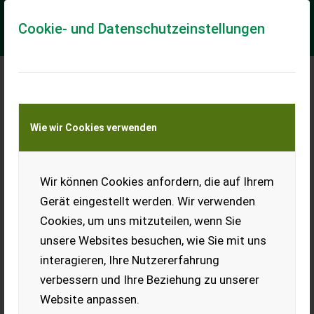
Cookie- und Datenschutzeinstellungen
Meine Transportkostenanfrage
Wie wir Cookies verwenden
Transport von Land- und Baumaschinen –
KEINE Tiertransporte
Wir können Cookies anfordern, die auf Ihrem
Pozostałe CANBUS 2 Joysticks mit
Funksteuerung Scanreco G3
Gerät eingestellt werden. Wir verwenden
12 V Forstkran Palmen Farma BMF KTS
Cookies, um uns mitzuteilen, wenn Sie
unsere Websites besuchen, wie Sie mit uns
CANBUS 2 Joysticks mit Funksteuerung Scanreco G3 12 V
Forstkran Palmen Farma BMF KTS Technische Daten :
interagieren, Ihre Nutzererfahrung
Funkfernsteuerung Scanreco: -1-8 lineare...
verbessern und Ihre Beziehung zu unserer
EUR 0
Website anpassen.