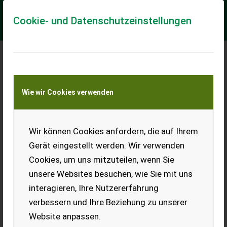
Cookie- und Datenschutzeinstellungen
Meine Transportkostenanfrage
Wie wir Cookies verwenden
Transport von Land- und Baumaschinen –
KEINE Tiertransporte
Wir können Cookies anfordern, die auf Ihrem
Sonstige Neomach
NOVA X30 Radlader
Gerät eingestellt werden. Wir verwenden
Knicklader Hoflader
Cookies, um uns mitzuteilen, wenn Sie
Teleskoparm
unsere Websites besuchen, wie Sie mit uns
proportionale Hydraulik
interagieren, Ihre Nutzererfahrung
43 l/min 26 PS
verbessern und Ihre Beziehung zu unserer
**SONDERPREIS für
Website anpassen.
Lagermaschine/Vorführmaschine**weitere Lagermaschinen