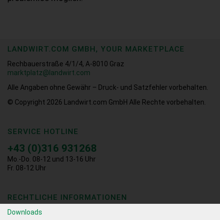
LANDWIRT.COM GMBH, YOUR MARKETPLACE
Rechbauerstraße 4/1/4, A-8010 Graz
marktplatz@landwirt.com
Alle Angaben ohne Gewähr – Druck- und Satzfehler vorbehalten.
© Copyright 2026
Landwirt.com GmbH Alle Rechte vorbehalten.
SERVICE HOTLINE
+43 (0)316 931268
Mo.-Do. 08-12 und 13-16 Uhr
Fr. 08-12 Uhr
RECHTLICHE INFORMATIONEN
Downloads