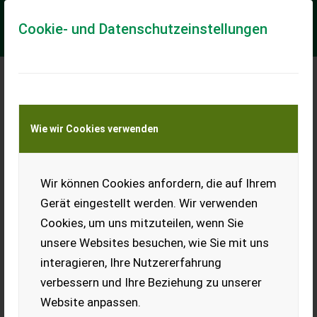
Cookie- und Datenschutzeinstellungen
Meine Transportkostenanfrage
Wie wir Cookies verwenden
Transport von Land- und Baumaschinen –
KEINE Tiertransporte
Wir können Cookies anfordern, die auf Ihrem
Steyr Phantom
Gerät eingestellt werden. Wir verwenden
Fingermähwerk Steyr Phantom
Cookies, um uns mitzuteilen, wenn Sie
Mähbalken Steyr Phantom
unsere Websites besuchen, wie Sie mit uns
EUR 0
interagieren, Ihre Nutzererfahrung
verbessern und Ihre Beziehung zu unserer
Website anpassen.