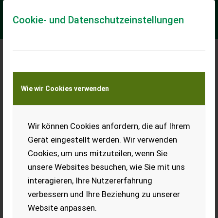
Cookie- und Datenschutzeinstellungen
Meine Transportkostenanfrage
Wie wir Cookies verwenden
Transport von Land- und Baumaschinen –
KEINE Tiertransporte
Wir können Cookies anfordern, die auf Ihrem
Collard Raptor E 2200 F
Gerät eingestellt werden. Wir verwenden
Laubgebläse einseitig
Cookies, um uns mitzuteilen, wenn Sie
gebr. Collard Raptor E2200 F Laubgebläse mit
unsere Websites besuchen, wie Sie mit uns
Heckkompressor und Frontteil einseitig Zustand: sehr gut
Baujahr: 2018 Zapfwelle: 540 4x DW vorne erfo...
interagieren, Ihre Nutzererfahrung
verbessern und Ihre Beziehung zu unserer
EUR 18.900
inkl. 13% MwSt./Verm.
Website anpassen.